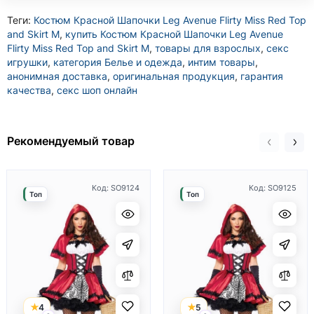
Теги:
Костюм Красной Шапочки Leg Avenue Flirty Miss Red Top
and Skirt M
,
купить Костюм Красной Шапочки Leg Avenue
Flirty Miss Red Top and Skirt M
,
товары для взрослых
,
секс
игрушки
,
категория Белье и одежда
,
интим товары
,
анонимная доставка
,
оригинальная продукция
,
гарантия
качества
,
секс шоп онлайн
Рекомендуемый товар
Код: SO9124
Код: SO9125
Топ
Топ
4
5