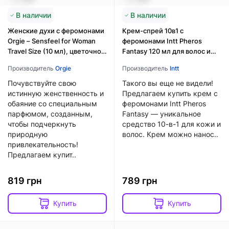
В наличии
В наличии
Женские духи с феромонами
Крем-спрей 10в1 с
Orgie – Sensfeel for Woman
феромонами Intt Pheros
Travel Size (10 мл), цветочно-
Fantasy 120 мл для волос и
фруктовый аромат
тела с маслами аргании и
Производитель
Orgie
Производитель
Intt
кокоса
Почувствуйте свою
Такого вы еще не видели!
истинную женственность и
Предлагаем купить крем с
обаяние со специальным
феромонами Intt Pheros
парфюмом, созданным,
Fantasy — уникальное
чтобы подчеркнуть
средство 10-в-1 для кожи и
природную
волос. Крем можно нанос..
привлекательность!
Предлагаем купит..
819 грн
789 грн
Купить
Купить