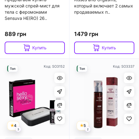
мужской спрей-мист для
который включает 2 самых
тела с феромонами
продаваемых п..
Sensuva HE(RO) 26..
889 грн
1479 грн
Купить
Купить
Код: SO3152
Код: SO3337
Топ
Топ
4
5
3
2