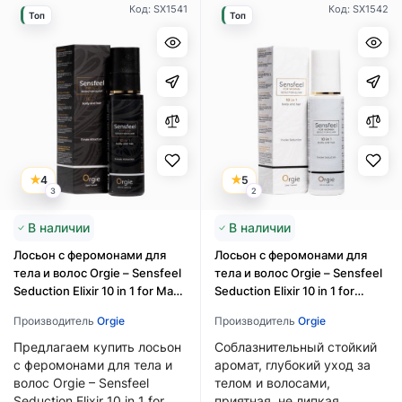
Код: SX1541
Код: SX1542
Топ
Топ
4
5
3
2
В наличии
В наличии
Лосьон с феромонами для
Лосьон с феромонами для
тела и волос Orgie – Sensfeel
тела и волос Orgie – Sensfeel
Seduction Elixir 10 in 1 for Man
Seduction Elixir 10 in 1 for
(100 мл)
Woman (100 мл)
Производитель
Orgie
Производитель
Orgie
Предлагаем купить лосьон
Соблазнительный стойкий
с феромонами для тела и
аромат, глубокий уход за
волос Orgie – Sensfeel
телом и волосами,
Seduction Elixir 10 in 1 for
приятная, не липкая