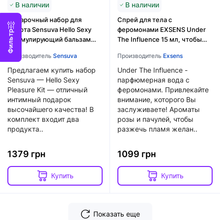
В наличии
В наличии
Подарочный набор для
Спрей для тела с
флирта Sensuva Hello Sexy
феромонами EXSENS Under
Фильтр
(стимулирующий бальзам
The Influence 15 мл, чтобы
для губ и феромоны)
быть неотразимой
Производитель
Sensuva
Производитель
Exsens
Предлагаем купить набор
Under The Influence -
Sensuva — Hello Sexy
парфюмерная вода с
Pleasure Kit — отличный
феромонами. Привлекайте
интимный подарок
внимание, которого Вы
высочайшего качества! В
заслуживаете! Ароматы
комплект входит два
розы и пачулей, чтобы
продукта..
разжечь пламя желан..
1379 грн
1099 грн
Купить
Купить
Показать еще