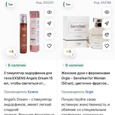
Код: SO3331
Код: SX2186
Топ
Топ
5
5
2
3
В наличии
В наличии
Cтимулятор эндорфинов для
Женские духи с феромонами
тела EXSENS Angels Dream 15
Orgie – Sensfeel for Woman
мл, чтобы светиться от
(50 мл), цветочно-фруктовый
счастья
аромат
Производитель
Exsens
Производитель
Orgie
Angel’s Dream - стимулятор
Почувствуйте свою
эндорфинов, имеет легкий
истинную женственность и
сладкий
обаяние со специальным
аромат. Верхние фруктовые
парфюмом, созданным,