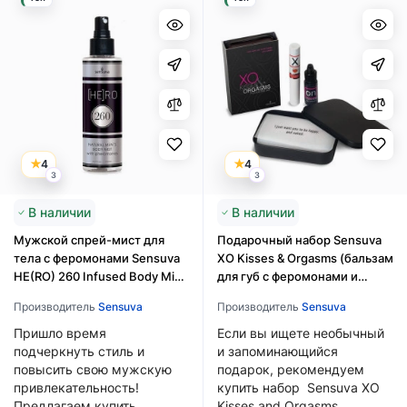
4
4
3
3
В наличии
В наличии
Мужской спрей-мист для
Подарочный набор Sensuva
тела с феромонами Sensuva
XO Kisses & Orgasms (бальзам
HE(RO) 260 Infused Body Mist
для губ с феромонами и
for Him
жидкий вибратор)
Производитель
Sensuva
Производитель
Sensuva
Пришло время
Если вы ищете необычный
подчеркнуть стиль и
и запоминающийся
повысить свою мужскую
подарок, рекомендуем
привлекательность!
купить набор Sensuva XO
Предлагаем купить
Kisses and Orgasms,