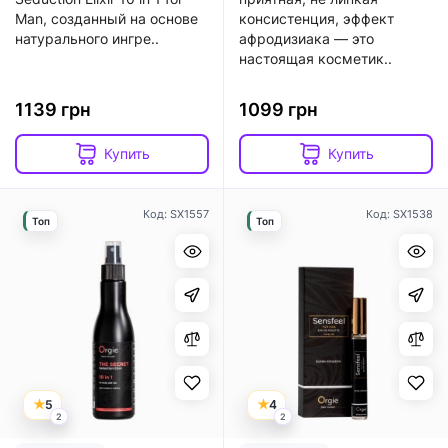
Man, созданный на основе
консистенция, эффект
натурального ингре..
афродизиака — это
настоящая косметик..
1139 грн
1099 грн
Купить
Купить
Код: SX1557
Код: SX1538
Топ
Топ
5
4
2
2