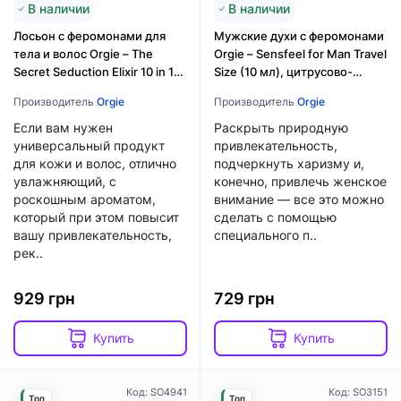
В наличии
В наличии
Лосьон с феромонами для
Мужские духи с феромонами
тела и волос Orgie – The
Orgie – Sensfeel for Man Travel
Secret Seduction Elixir 10 in 1
Size (10 мл), цитрусово-
(200 мл), для нее
древесный аромат
Производитель
Orgie
Производитель
Orgie
Если вам нужен
Раскрыть природную
универсальный продукт
привлекательность,
для кожи и волос, отлично
подчеркнуть харизму и,
увлажняющий, с
конечно, привлечь женское
роскошным ароматом,
внимание — все это можно
который при этом повысит
сделать с помощью
вашу привлекательность,
специального п..
рек..
929 грн
729 грн
Купить
Купить
Код: SO4941
Код: SO3151
Топ
Топ