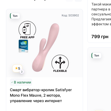
Такой маки
партнера в
сексуально
Код: SO3902
Топ
Топ
Предлагаем
эффектом в
799 грн
Топ
5
5
2
3
В наличии
Нет в нал
Смарт вибратор-кролик Satisfyer
Вакуумный
Mono Flex Mauve, 2 мотора,
Satisfyer 
управление через интернет
первый кр
вибрацие