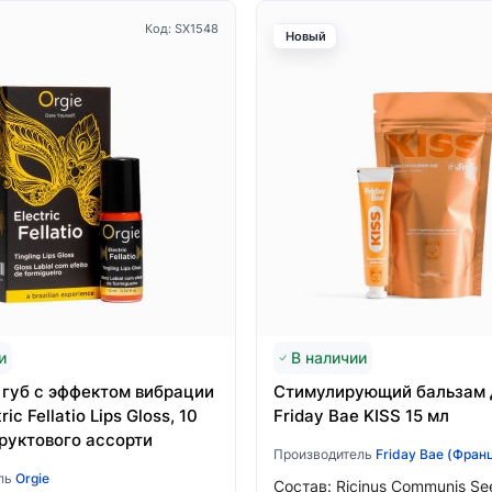
Код: SX1548
Новый
и
В наличии
 губ с эффектом вибрации
Стимулирующий бальзам 
ric Fellatio Lips Gloss, 10
Friday Bae KISS 15 мл
фруктового ассорти
Производитель
Friday Bae (Франц
ль
Orgie
Состав: Ricinus Communis See