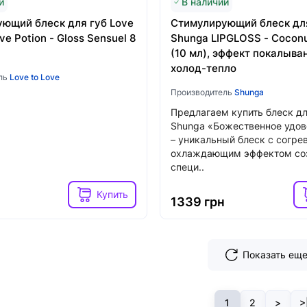
и
В наличии
ющий блеск для губ Love
Стимулирующий блеск дл
ve Potion - Gloss Sensuel 8
Shunga LIPGLOSS - Coconu
(10 мл), эффект покалыва
холод-тепло
ль
Love to Love
Производитель
Shunga
Предлагаем купить блеск дл
Shunga «Божественное удов
– уникальный блеск с согр
охлаждающим эффектом со
специ..
Купить
1339 грн
Показать ещ
1
2
>
>