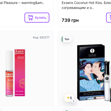
ral Pleasure – warming&am..
Exsens Coconut Hot Kiss. Бле
согревающим и о..
Російська
Купить
739 грн
Закрыть
Код: SX2271
Топ
5
2