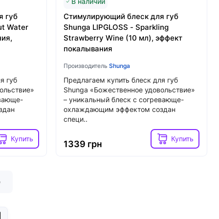
В наличии
я губ
Стимулирующий блеск для губ
t Water
Shunga LIPGLOSS - Sparkling
ния,
Strawberry Wine (10 мл), эффект
покалывания
Производитель
Shunga
я губ
Предлагаем купить блеск для губ
ольствие»
Shunga «Божественное удовольствие»
евающе-
– уникальный блеск с согревающе-
здан
охлаждающим эффектом создан
специ..
Купить
Купить
1339 грн
е
|