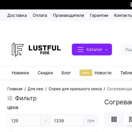
Доставка
Оплата
Производители
Гарантии
Контакт
Каталог
Новинки
Скидки
Блог
Новости
Табл
News
Главная
Для нее
Спреи для орального секса
Согревающий
Фильтр
Согреваю
ЦЕНА
-
грн