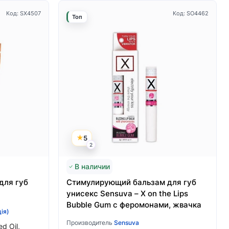
Код: SX4507
Код: SO4462
Топ
5
2
В наличии
для губ
Стимулирующий бальзам для губ
унисекс Sensuva – X on the Lips
Bubble Gum с феромонами, жвачка
ія)
Производитель
Sensuva
d Oil,