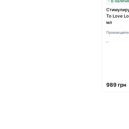
В наличи
Стимулиру
To Love Lo
мл
Производите
..
989 грн