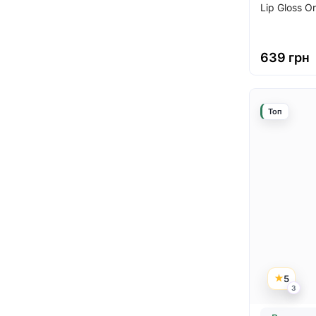
Lip Gloss O
639 грн
Топ
5
3