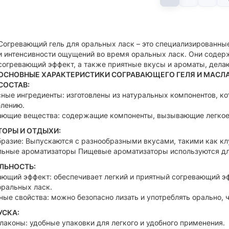
Согревающий гель для оральных ласк – это специализированны
и интенсивности ощущений во время оральных ласк. Они содерж
согревающий эффект, а также приятные вкусы и ароматы, дел
ОСНОВНЫЕ ХАРАКТЕРИСТИКИ СОГРАВАЮЩЕГО ГЕЛЯ И МАСЛА
СОСТАВ:
ные ингредиенты: изготовлены из натуральных компонентов, к
блению.
ающие вещества: содержащие компоненты, вызывающие легкое ч
ОРЫ И ОТДЫХИ:
разие: Выпускаются с разнообразными вкусами, такими как клуб
ьные ароматизаторы Пищевые ароматизаторы используются для
ЛЬНОСТЬ:
ющий эффект: обеспечивает легкий и приятный согревающий эф
оральных ласк.
ые свойства: можно безопасно лизать и употреблять орально, 
СКА:
лаконы: удобные упаковки для легкого и удобного применения.