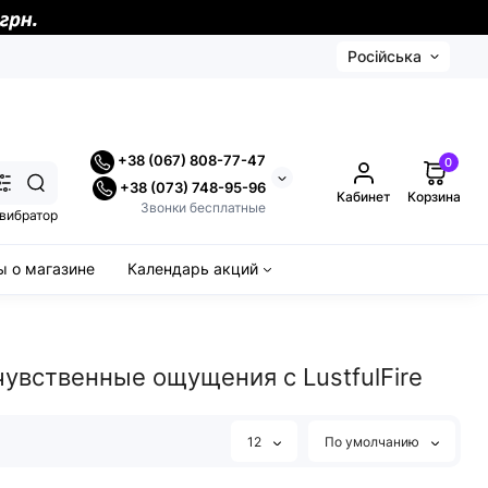
Російська
+38 (067) 808-77-47
0
+38 (073) 748-95-96
Кабинет
Корзина
Звонки бесплатные
вибратор
 о магазине
Календарь акций
увственные ощущения с LustfulFire
12
По умолчанию