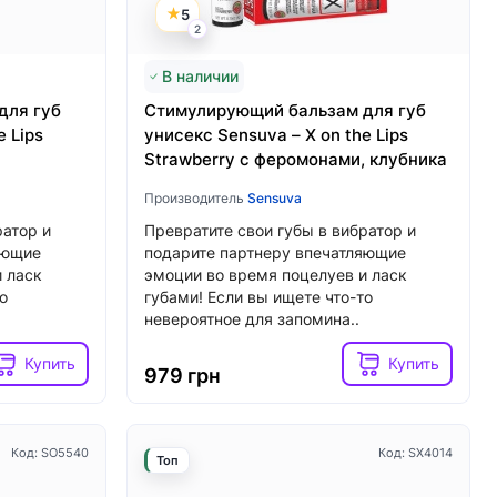
5
Купить
Купить
2
2039 грн
В наличии
для губ
Стимулирующий бальзам для губ
e Lips
унисекс Sensuva – X on the Lips
Strawberry с феромонами, клубника
Производитель
Sensuva
ратор и
Превратите свои губы в вибратор и
яющие
подарите партнеру впечатляющие
 ласк
эмоции во время поцелуев и ласк
о
губами! Если вы ищете что-то
невероятное для запомина..
Купить
Купить
979 грн
Код: SO5540
Код: SX4014
Топ