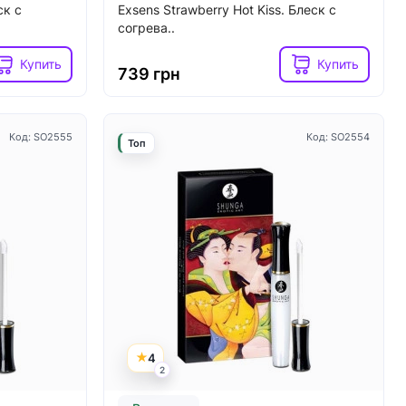
ск с
Exsens Strawberry Hot Kiss. Блеск с
согрева..
Купить
Купить
739 грн
Код: SO2555
Код: SO2554
Топ
4
2