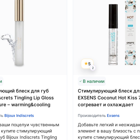
5
2
и
В наличии
ющий блеск для губ
Стимулирующий блеск дл
Язык магазина
screts Tingling Lip Gloss
EXSENS Coconut Hot Kiss 
ure – warming&cooling
согревает и охлаждает
ль
Bijoux Indiscrets
Производитель
Exsens
Выберите язык магазина
ваши поцелуи чувственным
Добавьте легкий и неожида
 купите стимулирующий
элемент в вашу близость с 
Українська
б Bijoux Indiscrets Tingling
купите стимулирующий блес