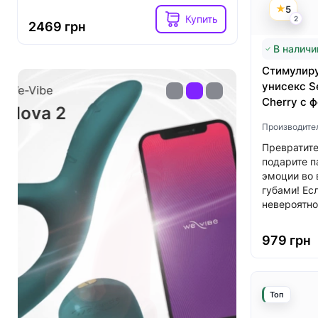
5
Купить
2
2469 грн
2599 гр
В наличи
Стимулиру
унисекс Se
Womanizer
Lovense
Cherry с 
Premium 2
Nora
Производите
Превратите
подарите п
эмоции во 
губами! Ес
невероятно
979 грн
Топ