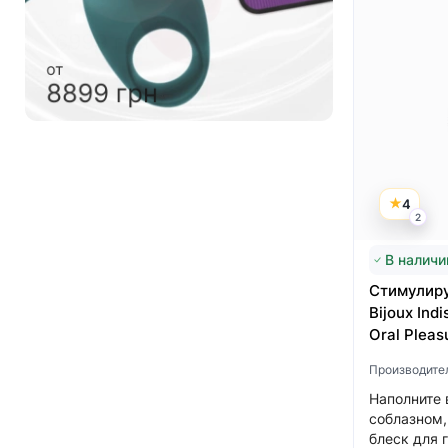
от
4999 грн
от
6999 грн
4
2
В наличи
Стимулиру
Bijoux Indi
Oral Pleas
Производите
Наполните 
соблазном,
блеск для гу