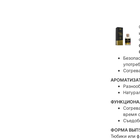
Безопас
употре
Согрев
АРОМАТИЗАТ
Разнооб
Натурал
ФУНКЦИОНА
Согрева
время 
Съедобн
ФОРМА ВЫПУ
Тюбики или ф