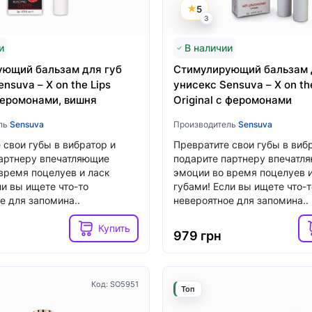
5
Хочу!
3
н
3599 грн
и
В наличии
ющий бальзам для губ
Стимулирующий бальзам 
nsuva – X on the Lips
унисекс Sensuva – X on th
феромонами, вишня
Original с феромонами
ль
Sensuva
Производитель
Sensuva
 свои губы в вибратор и
Превратите свои губы в виб
артнеру впечатляющие
подарите партнеру впечатл
время поцелуев и ласк
эмоции во время поцелуев и
ли вы ищете что-то
губами! Если вы ищете что-т
е для запомина..
невероятное для запомина..
Купить
979 грн
Код: SO5951
Топ