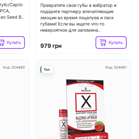
ylic/Capric
Превратите свои губы в вибратор и
 PCA,
подарите партнеру впечатляющие
ao Seed B..
эмоции во время поцелуев и ласк
Код: SX0931
Код: SX1218
Топ
губами! Если вы ищете что-то
невероятное для запомина..
Купить
Купить
979 грн
Код: SO4460
Код: SO4461
Топ
5
3
В наличии
ory MISS
Вибратор для клитора с жемчужной
отора,
стимуляцией Satisfyer Exciterrr
Berry, 2 независимых мотора