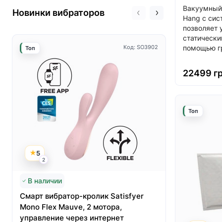
Вакуумный 
Новинки вибраторов
Hang с сис
позволяет 
статически
Код: SO3902
помощью гр
Топ
Топ
22499 г
Топ
5
5
2
3
В наличии
Нет в нал
Смарт вибратор-кролик Satisfyer
Вакуумный
Mono Flex Mauve, 2 мотора,
Satisfyer 
управление через интернет
первый кр