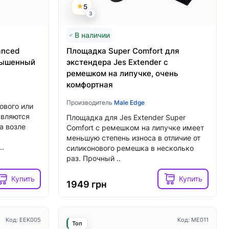
5
3
Купить
Купить
2039 грн
В наличии
anced
Площадка Super Comfort для
овышенный
экстендера Jes Extender с
ремешком на липучке, очень
комфортная
Производитель
Male Edge
ового или
являются
Площадка для Jes Extender Super
а возле
Comfort с ремешком на липучке имеет
меньшую степень износа в отличие от
..
силиконового ремешка в несколько
раз. Прочный ..
Купить
Купить
1949 грн
Код: EEK005
Код: ME011
Топ