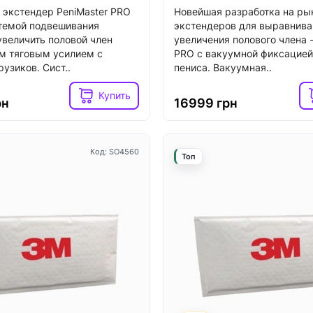
экстендер PeniMaster PRO
Новейшая разработка на ры
темой подвешивания
экстендеров для выравнива
увеличить половой член
увеличения полового члена -
м тяговым усилием с
PRO с вакуумной фиксацией
узиков. Сист..
Код: SO1829
пениса. Вакуумная..
Топ
Купить
рн
16999 грн
Код: SO4560
Топ
4
3
ичии
В наличии
 вибратор-кролик
Вибратор-кролик Fun Fact
Pro Plus G-Spot Rabbit,
BI black, 2 независимых м
олик с вакуумом и
диаметр 4,2 см