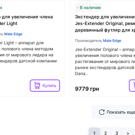
и
В наличии
 для увеличения члена
Экстендер для увеличени
er Light
Jes-Extender Original, ре
деревянный футляр для х
ль
Male Edge
Производитель
Male Edge
r Light – аппарат для
 полового члена методом
Jes-Extender Original – аппа
ия от мирового лидера на
увеличения полового члена
ендеров датской компании
растягивания от мирового л
рынке экстендеров датской
Dana..
Купить
н
9779 грн
Показать ещ
1
2
3
>