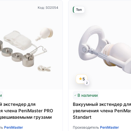
Код: SO2054
Топ
5
2
и
В наличии
 экстендер для
Вакуумный экстендер дл
я члена PeniMaster PRO
увеличения члена PeniMa
двешиваемыми грузами
Standart
ль
PeniMaster
Производитель
PeniMaster