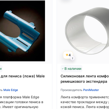
4
2
и
В наличии
Язык магазина
для пениса (ложе) Male
Силиконовая лента комфо
c
ремешкового экстендера
ль
Male Edge
Производитель
PeniMaster
Выберите язык магазина
я платформа Male Edge
Лента комфорта применяетс
фиксации головки пениса в
качестве прокладки между
Українська
. Имеет оригинальную
кожей пениса. Лента комфо