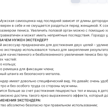
Мужская самооценка над последней зависит от длины детородно
уверен в себе и не смущается раздеться перед женщиной. К с
размером пениса. Увеличить половой орган можно с помощью хи
травматичен и может иметь неприятные последствия. Гораздо у
ЗАЧЕМ НУЖЕН ЭКСТЕНДЕР?
й аксессуар предназначен для достижения двух целей – удлине
о экстендер использовался только для закрепления результато
для качественного и безболезненного увеличения пениса без п
ех частей:
о кольца;
о ремешка для фиксации члена;
ый штанга из безопасного металла.
ндер имеет довольно специфический вид. Но девайс очень удобе
тро и без особого труда со стороны мужчины.
ится больше за счет растяжения пещеристых тел и мышц в де
зможно достичь такого ярко выраженного эффекта, который до
ЕНЕНИЯ ЭКСТЕНДЕРА:
тво абсолютно безопасно при правильном использовании;