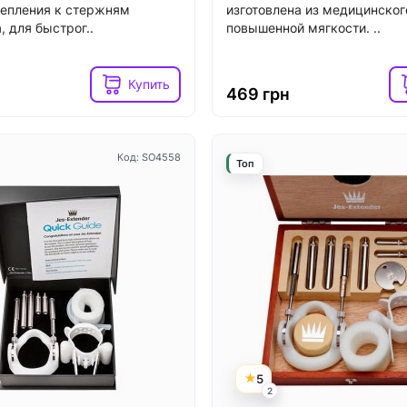
епления к стержням
изготовлена из медицинског
, для быстрог..
повышенной мягкости. ..
Російська
Купить
469 грн
Закрыть
Код: SO4558
Топ
5
2