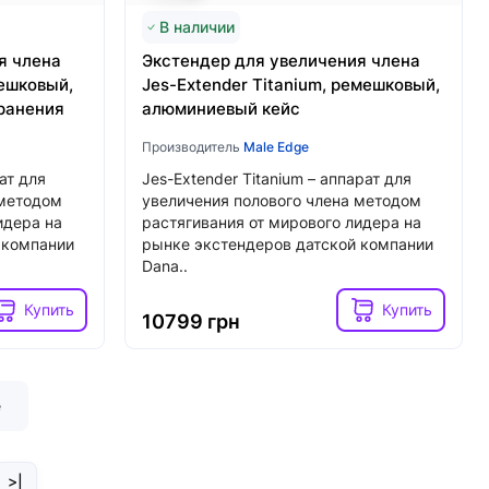
В наличии
я члена
Экстендер для увеличения члена
мешковый,
Jes-Extender Titanium, ремешковый,
ранения
алюминиевый кейс
Производитель
Male Edge
рат для
Jes-Extender Titanium – аппарат для
 методом
увеличения полового члена методом
идера на
растягивания от мирового лидера на
 компании
рынке экстендеров датской компании
Dana..
Купить
Купить
10799 грн
е
>|