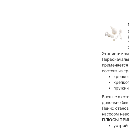
Этот интимны
Первоначальн
применяется 
состоит из тр
крепког
крепког
пружинн
Внешне эксте
довольно быс
Пенис станов
насосом нево
ПЛЮСЫ ПРИМ
устройс