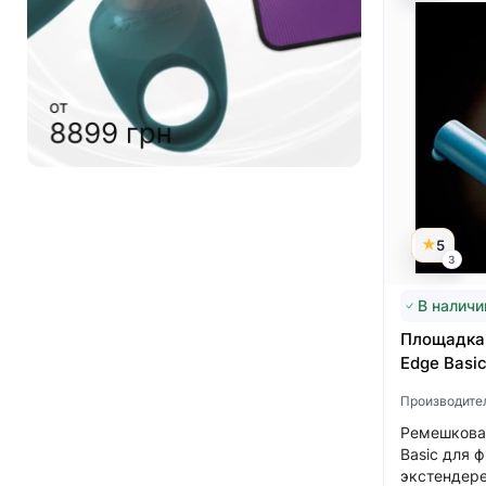
от
4999 грн
от
6999 грн
5
3
В наличи
Площадка 
Edge Basi
Производите
Ремешкова
Basic для 
экстендере