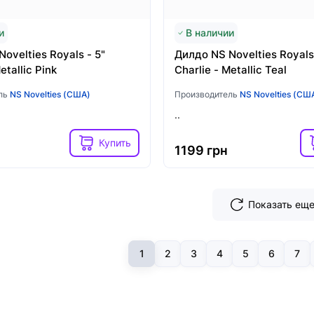
и
В наличии
ovelties Royals - 5"
Дилдо NS Novelties Royals
etallic Pink
Charlie - Metallic Teal
ль
NS Novelties (США)
Производитель
NS Novelties (СШ
..
Купить
1199 грн
Показать ещ
1
2
3
4
5
6
7