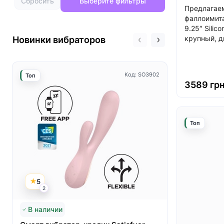
Сбросить
Выберите фильтры
Предлагаем
фаллоимита
9.25″ Silic
крупный, д
Новинки вибраторов
Код: SO3902
Топ
Топ
3589 гр
Топ
5
5
2
3
В наличии
Нет в нал