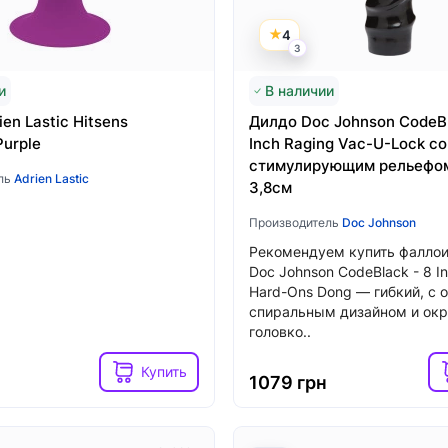
 вибратор-кролик
Вибратор-кролик Fun Fact
Pro Plus G-Spot Rabbit,
BI black, 2 независимых м
4
олик с вакуумом и
диаметр 4,2 см
3
й
и
В наличии
Хочу!
en Lastic Hitsens
Дилдо Doc Johnson CodeBl
н
3599 грн
Purple
Inch Raging Vac-U-Lock со
стимулирующим рельефом
ль
Adrien Lastic
3,8см
Производитель
Doc Johnson
Рекомендуем купить фалло
Doc Johnson CodeBlack - 8 I
Hard-Ons Dong — гибкий, с
спиральным дизайном и окр
головко..
Купить
1079 грн