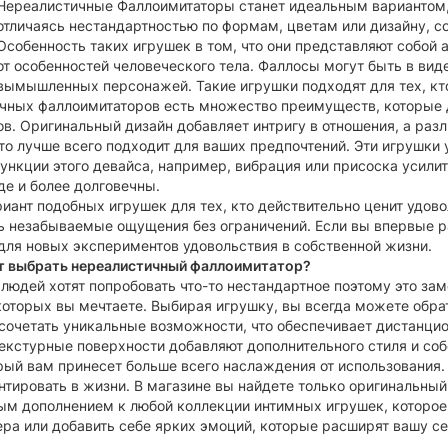
Нереалистичные Фаллоимитаторы станет идеальным вариантом, 
отличаясь нестандартностью по формам, цветам или дизайну, с
Особенность таких игрушек в том, что они представляют собой
от особенностей человеческого тела. Фаллосы могут быть в вид
вымышленных персонажей. Такие игрушки подходят для тех, кто
чных фаллоимитаторов есть множество преимуществ, которые 
в. Оригинальный дизайн добавляет интригу в отношения, а разл
что лучше всего подходит для ваших предпочтений. Эти игрушки 
ункции этого девайса, например, вибрация или присоска усили
де и более долговечны.
иант подобных игрушек для тех, кто действительно ценит удов
ь незабываемые ощущения без ограничений. Если вы впервые 
для новых экспериментов удовольствия в собственной жизни.
т выбрать нереалистичный фаллоимитатор?
людей хотят попробовать что-то нестандартное поэтому это за
оторых вы мечтаете. Выбирая игрушку, вы всегда можете обра
 сочетать уникальные возможности, что обеспечивает дистанц
екстурные поверхности добавляют дополнительного стиля и соб
рый вам принесет больше всего наслаждения от использования
тировать в жизни. В магазине вы найдете только оригинальны
м дополнением к любой коллекции интимных игрушек, которое 
ера или добавить себе ярких эмоций, которые расширят вашу с