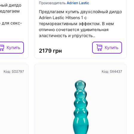
Производитель
Adrien Lastic
ный дилдо
редлагаем
Предлагаем купить двухслойный дилдо
Adrien Lastic Hitsens 1 с
 для секс-
термореактивным эффектом. В нем
отлично сочетается удивительная
эластичность и упругость..
Код: SX0931
Код: SX1218
Топ
Купить
Купить
2179 грн
Код: SO2797
Код: SX4437
5
3
В наличии