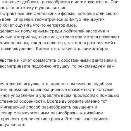
кто хочет добавить разнообразия в интимную жизнь. Они
очетают эстетику и удовольствие.
 абстрактные или фентезийные формы, которые отличаются
е волн, спиралей, геометрических фигур или других
 хочет ощутить что-то неповторимое.
делают их популярными среди любителей экстрима и
ичные материалы, такие как, стекло или металл позволяет
универсальны, как для соло-игр, так и для развлечений с
т ваши ощущения. Кроме того, такие фаллоимитаторы
ольствие и хочет совместить с собственными фантазиями,
рассматриваете подобную игрушку, то рекомендуем вам
мечательная игрушка что придаст вам именно подобных
тить внимание на инновационные возможности которые
ионное управление и управлять всем процессом с помощью
ственной особенности. Всегда выбирайте именно тот
. Интересный способ разнообразить ощущения и
й товар с замечательным разнообразным дизайном.
принесет феерические краски. Это ваш шанс удивить
ексуальность!