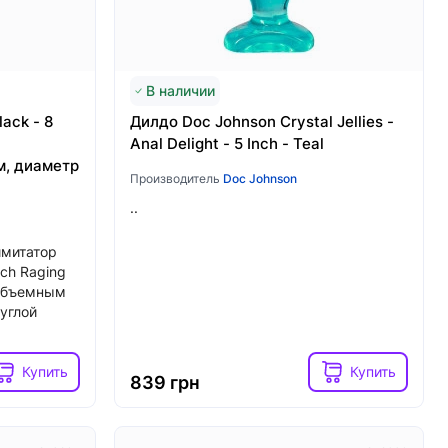
ory MISS
Вибратор для клитора с жемчужной
отора,
стимуляцией Satisfyer Exciterrr
Berry, 2 независимых мотора
В наличии
Купить
Купить
ack - 8
Дилдо Doc Johnson Crystal Jellies -
2039 грн
Anal Delight - 5 Inch - Teal
, диаметр
Производитель
Doc Johnson
..
имитатор
nch Raging
 объемным
углой
Купить
Купить
839 грн