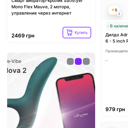
Смарт вибратор-кролик Satisfyer
Вакуумный
Mono Flex Mauve, 2 мотора,
Satisfyer 
5
управление через интернет
первый кр
2
вибрацие
В наличи
Купить
Дилдо Adri
2469 грн
2599 гр
6 - 5 inch 
Производите
..
Womanizer
Lovense
Premium 2
Nora
979 грн