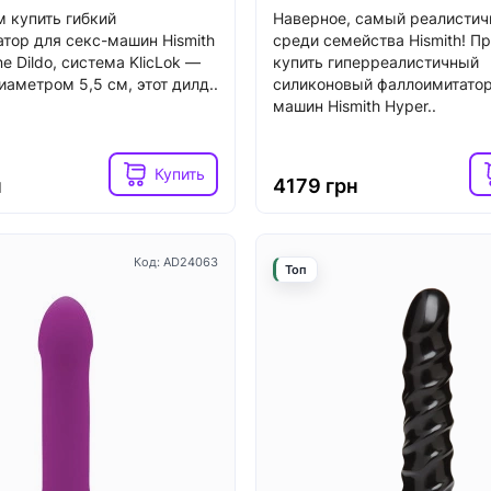
 купить гибкий
Наверное, самый реалистич
тор для секс-машин Hismith
среди семейства Hismith! П
one Dildo, система KlicLok —
купить гиперреалистичный
иаметром 5,5 см, этот дилд..
силиконовый фаллоимитатор
машин Hismith Hyper..
Код: SO1829
Топ
Купить
н
4179 грн
Код: AD24063
Топ
4
3
ичии
В наличии