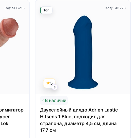
Код: SO6213
Код: SX1273
Топ
5
3
В наличии
оимитатор
Двухслойный дилдо Adrien Lastic
yper
Hitsens 1 Blue, подходит для
cLok
страпона, диаметр 4,5 см, длина
17,7 см