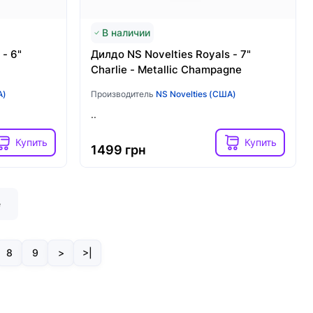
В наличии
 - 6"
Дилдо NS Novelties Royals - 7"
Charlie - Metallic Champagne
А)
Производитель
NS Novelties (США)
..
Купить
Купить
1499 грн
е
8
9
>
>|