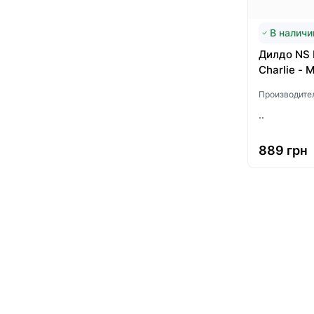
В наличи
Дилдо NS N
Charlie - M
Производите
..
889 грн