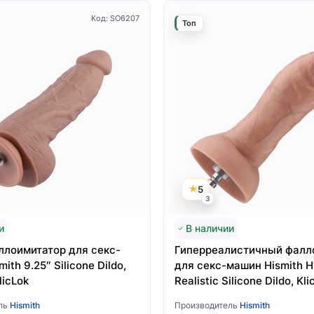
Код: SO6207
Топ
5
3
и
В наличии
ллоимитатор для секс-
Гиперреалистичный фалл
ith 9.25″ Silicone Dildo,
для секс-машин Hismith H
licLok
Realistic Silicone Dildo, Kli
ль
Hismith
Производитель
Hismith