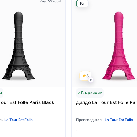
Код: SX2604
Топ
5
2
и
В наличии
Язык магазина
our Est Folle Paris Black
Дилдо La Tour Est Folle Par
Выберите язык магазина
ль
La Tour Est Folle
Производитель
La Tour Est Folle
..
Українська