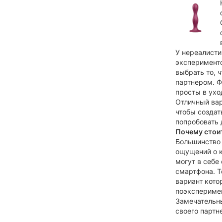
У нереалисти
эксперименто
выбрать то, 
партнером. Ф
просты в ухо
Отличный вар
чтобы создат
попробовать 
Почему стои
Большинство 
ощущений о к
могут в себе
смартфона. Т
вариант кото
поэксперимен
Замечательны
своего партн