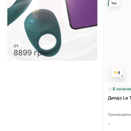
Топ
от
4999 грн
от
6999 грн
4
3
В наличи
Дилдо La T
Производите
..