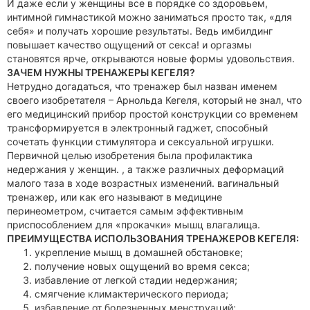
И даже если у женщины все в порядке со здоровьем,
интимной гимнастикой можно заниматься просто так, «для
себя» и получать хорошие результаты. Ведь имбилдинг
повышает качество ощущений от секса! и оргазмы
становятся ярче, открываются новые формы удовольствия.
ЗАЧЕМ НУЖНЫ ТРЕНАЖЕРЫ КЕГЕЛЯ?
Нетрудно догадаться, что тренажер был назван именем
своего изобретателя – Арнольда Кегеля, который не знал, что
его медицинский прибор простой конструкции со временем
трансформируется в электронный гаджет, способный
сочетать функции стимулятора и сексуальной игрушки.
Первичной целью изобретения была профилактика
недержания у женщин. , а также различных деформаций
малого таза в ходе возрастных изменений. вагинальный
тренажер, или как его называют в медицине
перинеометром, считается самым эффективным
приспособлением для «прокачки» мышц влагалища.
ПРЕИМУЩЕСТВА ИСПОЛЬЗОВАНИЯ ТРЕНАЖЕРОВ КЕГЕЛЯ:
укрепление мышц в домашней обстановке;
получение новых ощущений во время секса;
избавление от легкой стадии недержания;
смягчение климактерического периода;
избавление от болезненных менструаций;