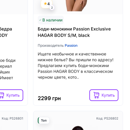
4
2
Купить
Купить
2039 грн
В наличии
бедра
Боди-монокини Passion Exclusive
BODY
HAGAR BODY S/M, black
Производитель
Passion
Ищете необычное и качественное
нижнее белье? Вы пришли по адресу!
ое боди
Предлагаем купить боди-монокини
териал
Passion HAGAR BODY в классическом
ейших
черном цвете, кото..
 Имеет
Купить
Купить
2299 грн
Код: PS26801
Код: PS26802
Топ