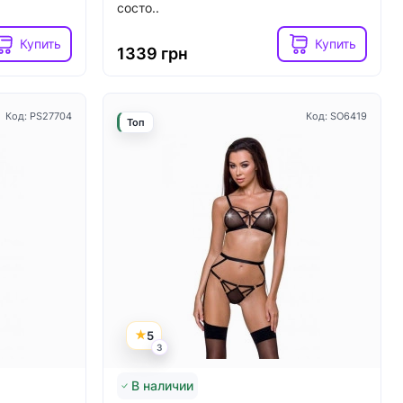
состо..
Купить
Купить
1339 грн
Код: PS27704
Код: SO6419
Топ
5
3
В наличии