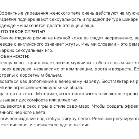
Эффектные украшения женского тела очень действуют на мужчин
изделия подчеркивают сексуальность и придают фигуре шикарные
одежде – и захочется делать это еще и еще.
ЧТО ТАКОЕ СТРЕПЫ?
Тонкие гладкие ремни на нежной коже выглядят несравненно, в
еводе с английского означает жгуты. Иными словами – это рем
жарких сексуальных игр.
ОБЕННОСТИ:
сексуально – притягивает взгляд мужчины к обнаженным частя
 всех девушек, независимо от комплекции, роста и возраста. Е
стрепы с корсетным бельем.
зоваться как дополнение к вечернему наряду. Бюстгальтер из 
й или агрессивно-сексуальный образ.
аются на коже. Материал, из которого изготавливаются стреп
ызывает дискомфорта или аллергии.
сываются в секс игры в стиле садо-мазо. Чтобы создать эффек
нного черного цвета.
отичное изделие под любую фигуру легко. Ремешки регулируются
эстетическое, и физическое удовольствие.