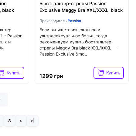
ion
Бюстгальтер-стрепы Passion
 black
Exclusive Meggy Bra XXL/XXXL, black
Производитель
Passion
льтер-
Если вы ищете изысканное и
L - Passion
ультрасексуальное белье, тогда
лых и
рекомендуем купить бюстгальтер-
Он
стрепы Meggy Bra black XXL/XXXL —
Passion Exclusive &md..
Купить
Купить
1299 грн
е
8
>
>|