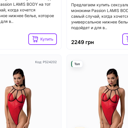
assion LAMIS BODY на тот
Предлагаем купить сексуал
ай, когда хочется
монокини Passion LAMIS BOD
ное нижнее белье, которое
самый случай, когда хочетс
для в..
универсальное нижнее бель
Код: SO1829
подойдет и для в..
Топ
Купить
н
2249 грн
Код: PS24202
Топ
4
3
ичии
В наличии
 вибратор-кролик
Вибратор-кролик Fun Fact
Pro Plus G-Spot Rabbit,
BI black, 2 независимых м
олик с вакуумом и
диаметр 4,2 см