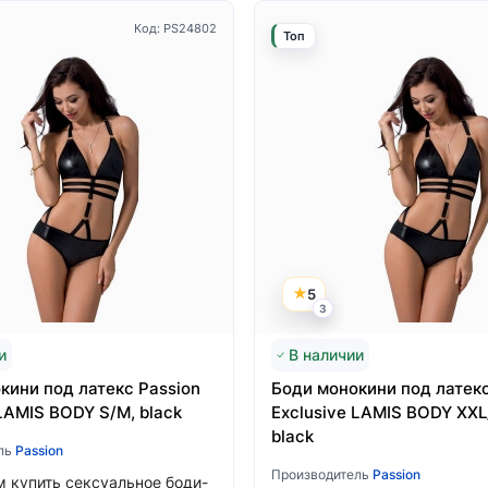
Код: PS24802
Топ
5
3
и
В наличии
кини под латекс Passion
Боди монокини под латекс
LAMIS BODY S/M, black
Exclusive LAMIS BODY XXL
black
ль
Passion
Производитель
Passion
 купить сексуальное боди-