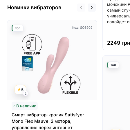
монокини P
Новинки вибраторов
самый случ
универсаль
подойдет и 
Код: SO3902
Топ
Топ
2249 гр
Топ
5
5
2
3
В наличии
Нет в нал
Смарт вибратор-кролик Satisfyer
Вакуумный
Mono Flex Mauve, 2 мотора,
Satisfyer 
управление через интернет
первый кр