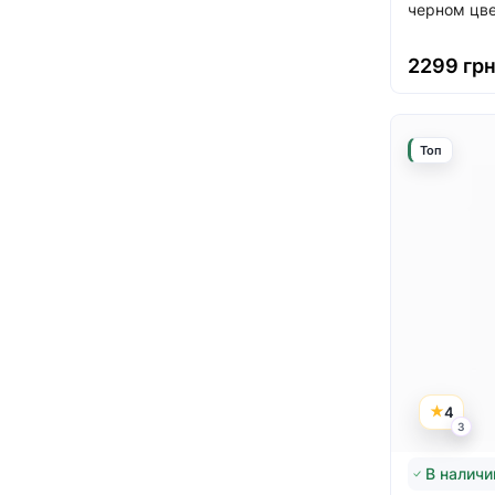
черном цвет
2299 гр
Топ
4
3
В наличи