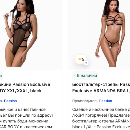
5
2
и
В наличии
кини Passion Exclusive
Бюстгальтер-стрепы Pass
Язык магазина
Y XXL/XXXL, black
Exclusive ARMANDA BRA L/
ль
Passion
Производитель
Passion
Выберите язык магазина
ычное и качественное
Смелое и необычное белье д
ье? Вы пришли по адресу!
любит погорячее! Предлагае
 купить боди-монокини
бюстгальтер-стрепы ARMAN
Українська
GAR BODY в классическом
black L/XL - Passion Exclusive