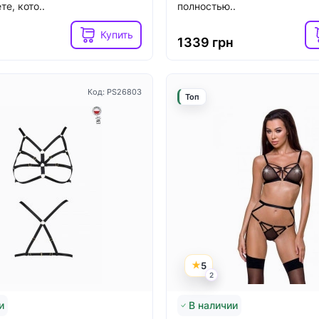
е, кото..
полностью..
Російська
Купить
н
1339 грн
Закрыть
Код: PS26803
Топ
5
2
и
В наличии