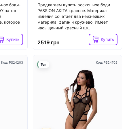
ьное боди-
Предлагаем купить роскошное боди
Y на тот
PASSION AKITA красное. Материал
я
изделия сочетает два нежнейших
е, которое
материла: фатин и кружево. Имеет
Код: SX0931
насыщенный красный цв..
Код: SX1218
Топ
Купить
Купить
2519 грн
Код: PS24203
Код: PS24702
Топ
5
3
В наличии
ory MISS
Вибратор для клитора с жемчужной
отора,
стимуляцией Satisfyer Exciterrr
Berry, 2 независимых мотора