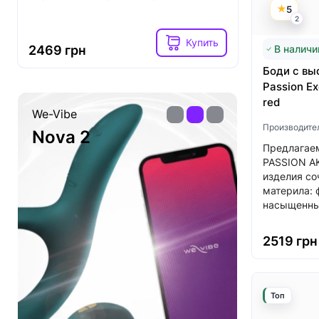
вибрацие
5
2
Купить
2469 грн
2599 гр
В наличи
Боди с вы
Passion Ex
red
Womanizer
Lovense
Производите
Premium 2
Nora
Предлагаем
PASSION AK
изделия со
материла: 
насыщенны
2519 грн
Топ