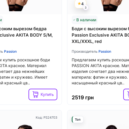
й
4
3
Хочу!
н
и
3599 грн
В наличии
соким вырезом бедра
Боди с высоким вырезом 
clusive AKITA BODY S/M,
Passion Exclusive AKITA 
XXL/XXXL, red
ль
Passion
Производитель
Passion
 купить роскошное боди
Предлагаем купить роскошн
ITA красное. Материал
PASSION AKITA красное. Ма
четает два нежнейших
изделия сочетает два нежн
фатин и кружево. Имеет
материла: фатин и кружево.
й красный цв..
насыщенный красный цв..
Купить
2519 грн
Код: PS24703
Топ