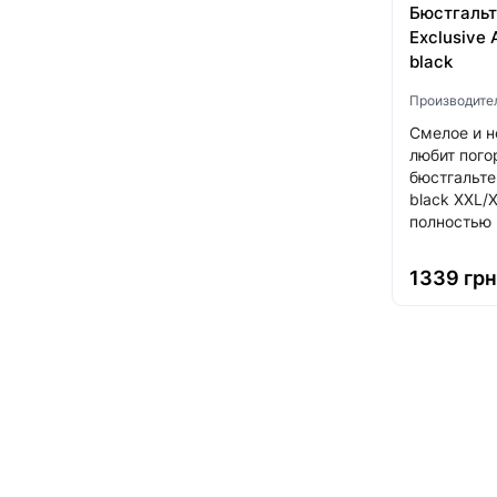
Бюстгальт
Exclusive
black
Производите
Смелое и н
любит пого
бюстгальт
black XXL/X
полностью .
1339 грн