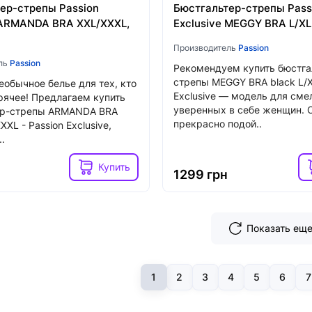
ер-стрепы Passion
Бюстгальтер-стрепы Pass
 ARMANDA BRA XXL/XXXL,
Exclusive MEGGY BRA L/XL,
Производитель
Passion
ль
Passion
Рекомендуем купить бюстга
стрепы MEGGY BRA black L/X
еобычное белье для тех, кто
Exclusive — модель для сме
рячее! Предлагаем купить
уверенных в себе женщин. 
ер-стрепы ARMANDA BRA
прекрасно подой..
XXL - Passion Exclusive,
.
Купить
1299 грн
Показать ещ
1
2
3
4
5
6
7