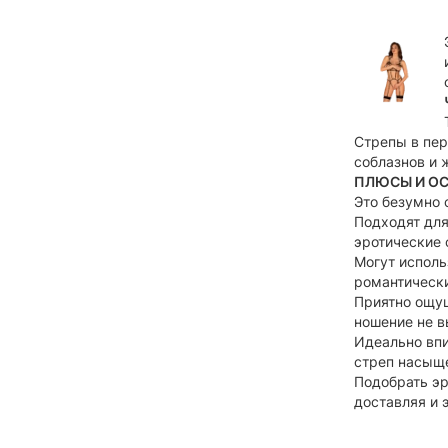
Стрепы в пер
соблазнов и 
ПЛЮСЫ И ОС
Это безумно 
Подходят для
эротические 
Могут исполь
романтически
Приятно ощущ
ношение не в
Идеально впи
стреп насыще
Подобрать эр
доставляя и 