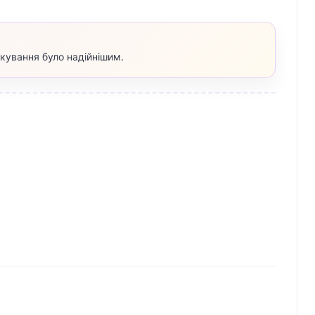
акування було надійнішим.