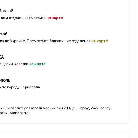
Почтой
 вам отделений смотрите
на карте
чтой
ка по Украине. Посмотрите ближайшие отделения
на карте
KA
 выдачи Rozetka
на карте
ополь
а по городу Тернополь
ный расчет для юредических лиц с НДС, Liqpay, WayForPay,
vat24, Monobank