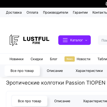
Доставка
Оплата
Производители
Гарантии
Контакт
Каталог
Новинки
Скидки
Блог
Новости
Табл
News
Все про товар
Описание
Характеристики
Главная
Белье и одежда
Эротические колготки Passion TIOP
Эротические колготки Passion TIOPEN 
Все про товар
Описание
Характеристи