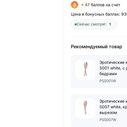
+ 47
баллов на счет
Цена в бонусных баллах:
93
Сейчас смотрят:
1
Рекомендуемый товар
Эротические к
S001 white, с
бедрами
PSS001W
Эротические к
S007 white, 
вырезом
PSS007W