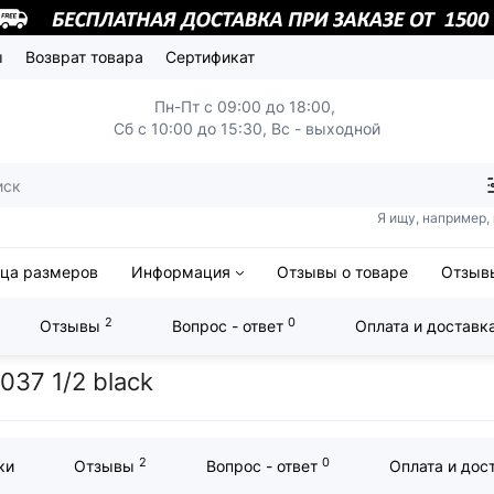
ы
Возврат товара
Сертификат
Пн-Пт с 09:00 до 18:00,
Сб с 10:00 до 15:30, Вс - выходной
Я ищу, например,
ица размеров
Информация
Отзывы о товаре
Отзывы
2
0
Отзывы
Вопрос - ответ
Оплата и доставк
EN 037 1/2 black
037 1/2 black
2
0
ки
Отзывы
Вопрос - ответ
Оплата и дос