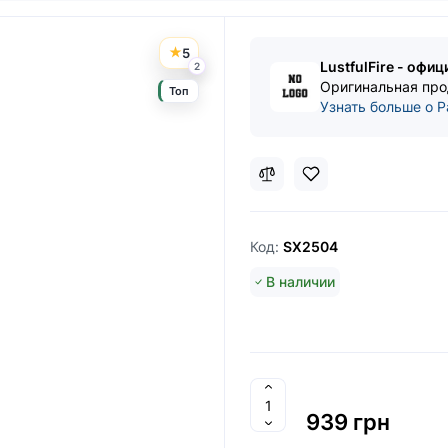
5
LustfulFire - офи
2
Оригинальная про
Топ
Узнать больше о P
Код:
SX2504
В наличии
939 грн