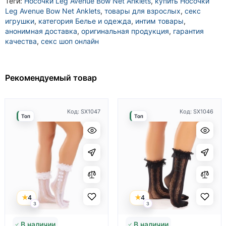
Теги:
Носочки Leg Avenue Bow Net Anklets
,
купить Носочки
Leg Avenue Bow Net Anklets
,
товары для взрослых
,
секс
игрушки
,
категория Белье и одежда
,
интим товары
,
анонимная доставка
,
оригинальная продукция
,
гарантия
качества
,
секс шоп онлайн
Рекомендуемый товар
Код: SX1047
Код: SX1046
Топ
Топ
4
4
3
3
В наличии
В наличии