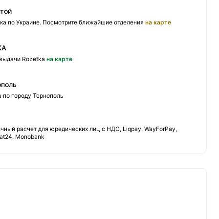
чтой
ка по Украине. Посмотрите ближайшие отделения
на карте
KA
 выдачи Rozetka
на карте
ополь
а по городу Тернополь
ный расчет для юредических лиц с НДС, Liqpay, WayForPay,
vat24, Monobank