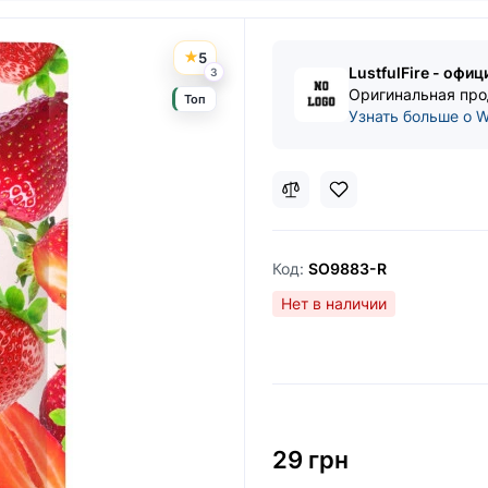
5
LustfulFire - офи
3
Оригинальная про
Топ
Узнать больше о W
Код:
SO9883-R
Нет в наличии
29 грн