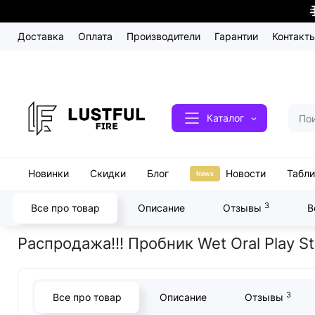
Доставка
Оплата
Производители
Гарантии
Контакт
Каталог
Новинки
Скидки
Блог
Новости
Табл
News
3
Все про товар
Описание
Отзывы
В
Главная
Секс косметика
Распродажа!!! Пробник Wet Oral Pla
Распродажа!!! Пробник Wet Oral Play S
3
Все про товар
Описание
Отзывы