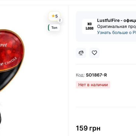
5
LustfulFire - офиц
2
Оригинальная про
Топ
Узнать больше о Pl
Код:
SO1867-R
Нет в наличии
159 грн