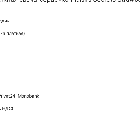
день.
ка платная)
Privat24, Monobank
с НДС)