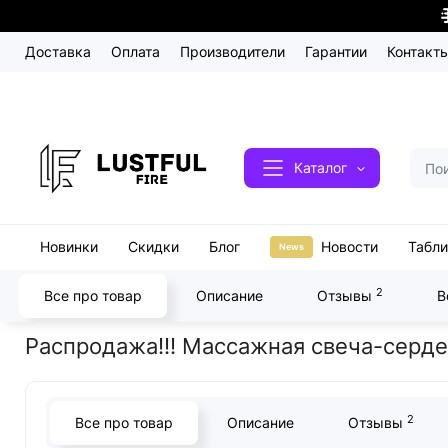
Доставка
Оплата
Производители
Гарантии
Контакт
Каталог
Новинки
Скидки
Блог
Новости
Табл
News
2
Все про товар
Описание
Отзывы
В
Главная
Секс косметика
Распродажа!!! Массажная свеча-серд
Распродажа!!! Массажная свеча-сердечк
2
Все про товар
Описание
Отзывы