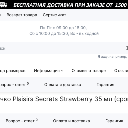
ы
Возврат товара
Сертификат
Пн-Пт с 09:00 до 18:00,
Сб с 10:00 до 15:30, Вс - выходной
Я ищу, например,
ица размеров
Информация
Отзывы о товаре
Отзывы
0
опрос - ответ
Оплата и доставка
Гарантия
ечко Plaisirs Secrets Strawberry 35 мл (срок 04.2026)
о Plaisirs Secrets Strawberry 35 мл (сро
0
Вопрос - ответ
Оплата и доставка
Гарантия