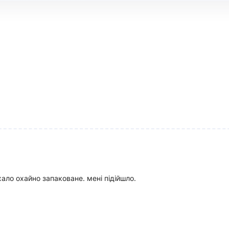
Російська
Закрыть
ало охайно запаковане. мені підійшло.