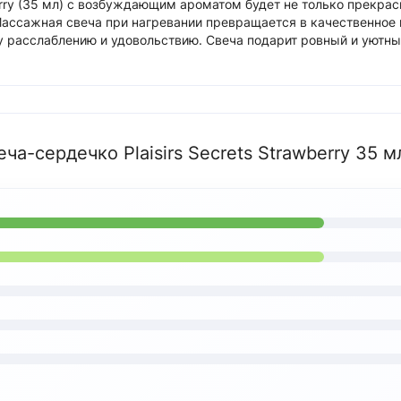
berry (35 мл) с возбуждающим ароматом будет не только прекр
ассажная свеча при нагревании превращается в качественное 
му расслаблению и удовольствию. Свеча подарит ровный и уютн
а-сердечко Plaisirs Secrets Strawberry 35 м
Язык магазина
Выберите язык магазина
Українська