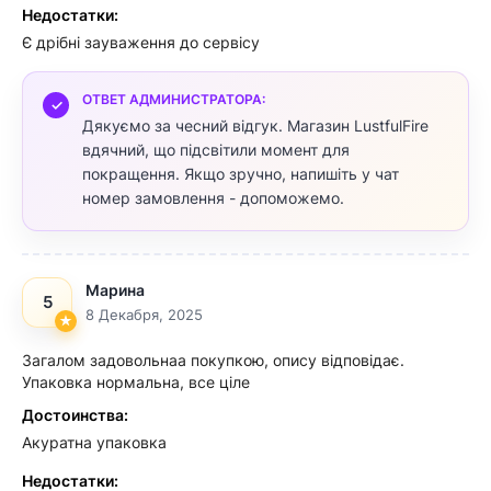
Недостатки:
Є дрібні зауваження до сервісу
ОТВЕТ АДМИНИСТРАТОРА:
Дякуємо за чесний відгук. Магазин LustfulFire
вдячний, що підсвітили момент для
покращення. Якщо зручно, напишіть у чат
номер замовлення - допоможемо.
Марина
5
8 Декабря, 2025
Загалом задовольнаа покупкою, опису відповідає.
Упаковка нормальна, все ціле
Достоинства:
Акуратна упаковка
Недостатки: