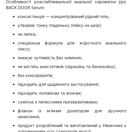
Особливості розслаблювальної анальної сироватки pjur
BACK DOOR Serum:
консистенція — концентрований рідкий гель;
утворює тонку гладеньку плівку на шкірі;
не липка;
спеціальна формула для жорсткого анального
сексу;
знижує чутливість без оніміння;
не містить анестетиків (лідокаїну та бензокаїну);
без консервантів;
підходить для щоденного застосування;
підходить чоловікам та жінкам;
сумісна з латексними презервативами;
флакон із м’яким дозатором для зручного
нанесення;
продукт розроблений та виготовлений у Німеччині з
дотриманням усіх стандартів якості.