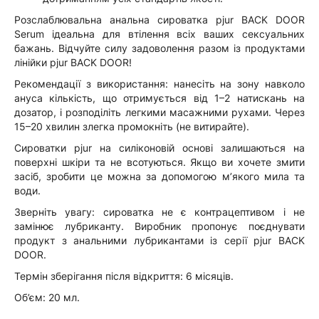
Розслаблювальна анальна сироватка pjur BACK DOOR
Serum ідеальна для втілення всіх ваших сексуальних
бажань. Відчуйте силу задоволення разом із продуктами
лінійки pjur BACK DOOR!
Рекомендації з використання: нанесіть на зону навколо
ануса кількість, що отримується від 1–2 натискань на
дозатор, і розподіліть легкими масажними рухами. Через
15–20 хвилин злегка промокніть (не витирайте).
Сироватки pjur на силіконовій основі залишаються на
поверхні шкіри та не всотуються. Якщо ви хочете змити
засіб, зробити це можна за допомогою м’якого мила та
води.
Зверніть увагу: сироватка не є контрацептивом і не
замінює лубриканту. Виробник пропонує поєднувати
продукт з анальними лубрикантами із серії pjur BACK
DOOR.
Термін зберігання після відкриття: 6 місяців.
Об’єм: 20 мл.