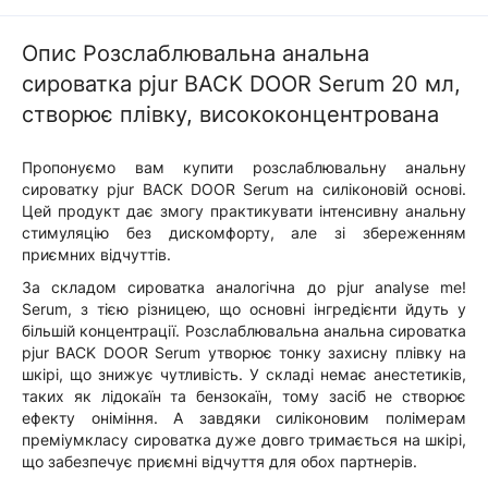
Опис Розслаблювальна анальна
сироватка pjur BACK DOOR Serum 20 мл,
створює плівку, висококонцентрована
Пропонуємо вам купити розслаблювальну анальну
сироватку pjur BACK DOOR Serum на силіконовій основі.
Цей продукт дає змогу практикувати інтенсивну анальну
стимуляцію без дискомфорту, але зі збереженням
приємних відчуттів.
За складом сироватка аналогічна до pjur analyse me!
Serum, з тією різницею, що основні інгредієнти йдуть у
більшій концентрації. Розслаблювальна анальна сироватка
pjur BACK DOOR Serum утворює тонку захисну плівку на
шкірі, що знижує чутливість. У складі немає анестетиків,
таких як лідокаїн та бензокаїн, тому засіб не створює
ефекту оніміння. А завдяки силіконовим полімерам
преміумкласу сироватка дуже довго тримається на шкірі,
що забезпечує приємні відчуття для обох партнерів.