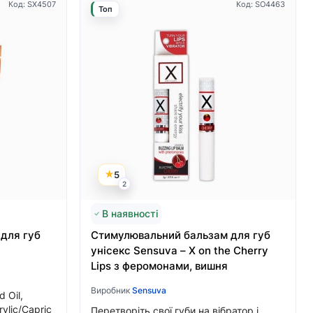
Код: SX4507
Код: SO4463
Топ
5
2
В наявності
для губ
Стимулювальний бальзам для губ
унісекс Sensuva – X on the Cherry
Lips з феромонами, вишня
Виробник
Sensuva
 Oil,
ylic/Capric
Перетворіть свої губи на вібратор і