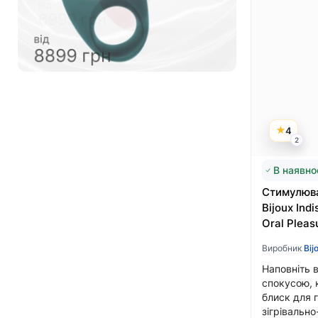
4999 грн
від
6999 грн
4
2
В наявно
Стимулюва
Bijoux Indi
Oral Pleas
Виробник
Bij
Наповніть 
спокусою, 
блиск для г
зігрівальн