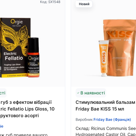
Код: SX1548
Новий
сті
В наявності
губ з ефектом вібрації
Стимулювальний бальзам 
ric Fellatio Lips Gloss, 10
Friday Bae KISS 15 мл
фруктового асорті
Виробник
Friday Bae (Франція)
ie
Склад: Ricinus Communis Seed
Hydrogenated Castor Oil, Capr
яж губ приведе вашого