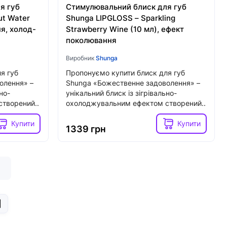
я губ
Стимулювальний блиск для губ
ut Water
Shunga LIPGLOSS – Sparkling
я, холод-
Strawberry Wine (10 мл), ефект
поколювання
Виробник
Shunga
я губ
Пропонуємо купити блиск для губ
олення» –
Shunga «Божественне задоволення» –
но-
унікальний блиск із зігрівально-
творений..
охолоджувальним ефектом створений..
Купити
Купити
1339 грн
|