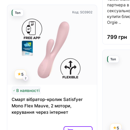
партнера в 
сексуально
Код: SO3902
Топ
Топ
купити блис
Orgie ..
799 грн
Топ
5
5
2
3
В наявності
Немає в н
Смарт вібратор-кролик Satisfyer
Вакуумний
Mono Flex Mauve, 2 мотори,
Satisfyer 
керування через інтернет
перший кр
вібрацією
5