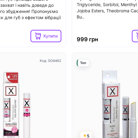
Triglyceride, Sorbitol, Menthyl
захват і навіть доведе до
Jojoba Esters, Theobroma Ca
го збудження! Пропонуємо
Код: SO1829
Топ
Bu..
к для губ з ефектом вібрації
Купити
999 грн
Код: SO4462
Топ
4
3
аявності
В наявності
 вібратор-кролик
Вібратор-кролик Fun Facto
Pro Plus G-Spot Rabbit,
black, 2 незалежні мотори
олик із вакуумом та
4,2 см
5