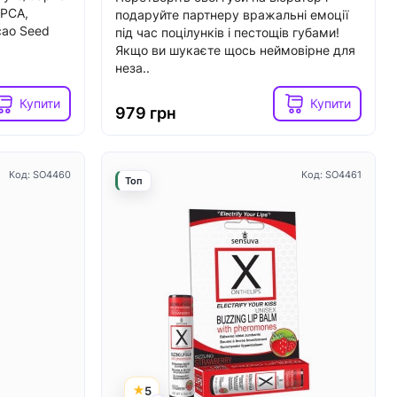
 PCA,
подаруйте партнеру вражальні емоції
cao Seed
під час поцілунків і пестощів губами!
Код: SX0931
Код: SX1218
Топ
Якщо ви шукаєте щось неймовірне для
неза..
Купити
Купити
979 грн
Код: SO4460
Код: SO4461
Топ
5
3
В наявності
ry MISS BI
Вібратор для клітора з перлинною
, діаметр
стимуляцією Satisfyer Exciterrr
Berry, 2 незалежні мотори
5