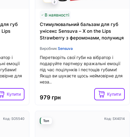
Купити
Купити
2
2039 грн
В наявності
для губ
Стимулювальний бальзам для губ
 Lips
унісекс Sensuva – X on the Lips
Strawberry з феромонами, полуниця
Виробник
Sensuva
атор і
Перетворіть свої губи на вібратор і
ні емоції
подаруйте партнеру вражальні емоції
 губами!
під час поцілунків і пестощів губами!
овірне для
Якщо ви шукаєте щось неймовірне для
неза..
Купити
Купити
979 грн
Код: SO5540
Код: SX4014
Топ