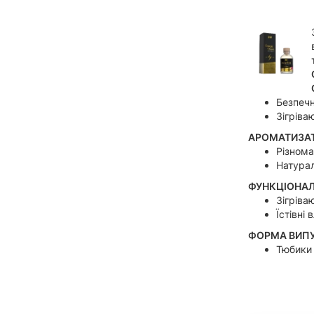
Безпечн
Зігріва
АРОМАТИЗАТ
Різнома
Натурал
ФУНКЦІОНАЛ
Зігріва
Їстівні
ФОРМА ВИПУ
Тюбики 