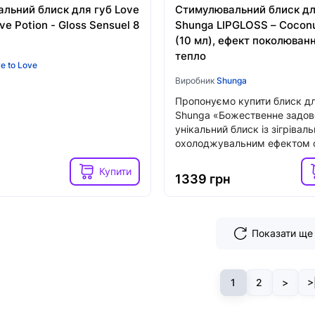
льний блиск для губ Love
Стимулювальний блиск дл
ve Potion - Gloss Sensuel 8
Shunga LIPGLOSS – Cocon
(10 мл), ефект поколюванн
тепло
e to Love
Виробник
Shunga
Пропонуємо купити блиск дл
Shunga «Божественне задов
унікальний блиск із зігріваль
охолоджувальним ефектом с
Купити
1339 грн
Показати ще
1
2
>
>