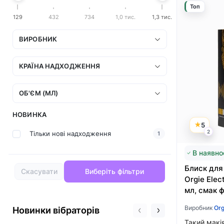
Топ
129
432
734
1,0 тис.
1,3 тис.
ВИРОБНИК
КРАЇНА НАДХОДЖЕННЯ
ОБ'ЄМ (МЛ)
НОВИНКА
5
2
Тільки нові надходження
1
В наявно
Блиск для 
Скасувати
Виберіть фільтри
Orgie Elect
мл, смак 
Виробник
Org
Новинки вібраторів
Такий макі