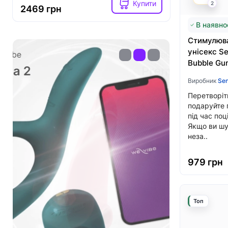
Купити
2
2469 грн
2599 гр
В наявно
Стимулюва
унісекс Se
Womanizer
PS5 DualSen
Bubble Gu
Premium 2
Sony ga
Виробник
Se
Перетворіть
подаруйте 
під час поц
Якщо ви шу
неза..
979 грн
Топ
від