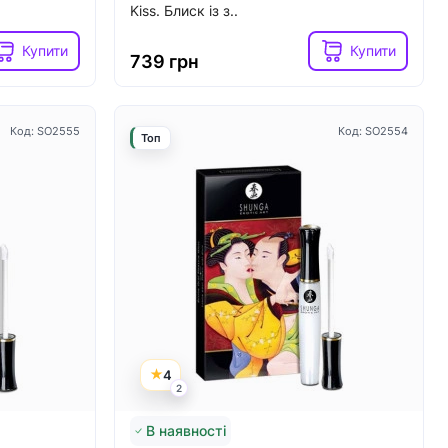
Kiss. Блиск із з..
Купити
Купити
739 грн
Код: SO2555
Код: SO2554
Топ
4
2
В наявності