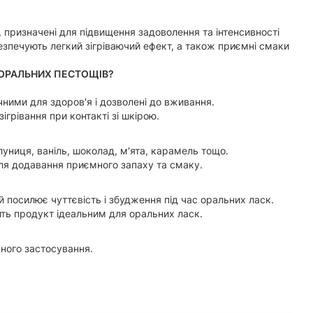
, призначені для підвищення задоволення та інтенсивності
абезпечують легкий зігріваючий ефект, а також приємні смаки
 ОРАЛЬНИХ ПЕСТОЩІВ?
ечними для здоров'я і дозволені до вживання.
ігрівання при контакті зі шкірою.
униця, ваніль, шоколад, м'ята, карамель тощо.
ля додавання приємного запаху та смаку.
й посилює чуттєвість і збудження під час оральних ласк.
ить продукт ідеальним для оральних ласк.
чного застосування.