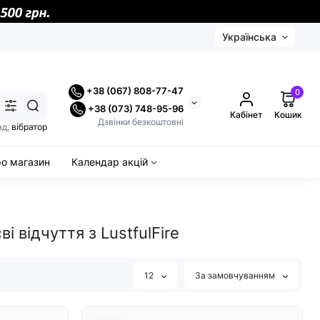
Українська
+38 (067) 808-77-47
0
+38 (073) 748-95-96
Кабінет
Кошик
Дзвінки безкоштовні
ад,
вібратор
ро магазин
Календар акцій
і відчуття з LustfulFire
12
За замовчуванням