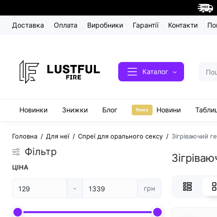
Доставка
Оплата
Виробники
Гарантії
Контакти
По
Каталог
Новинки
Знижки
Блог
Новини
Таблиц
News
Головна
Для неї
Спреї для орального сексу
Зігріваючий г
Фільтр
Зігріваю
ЦІНА
-
грн