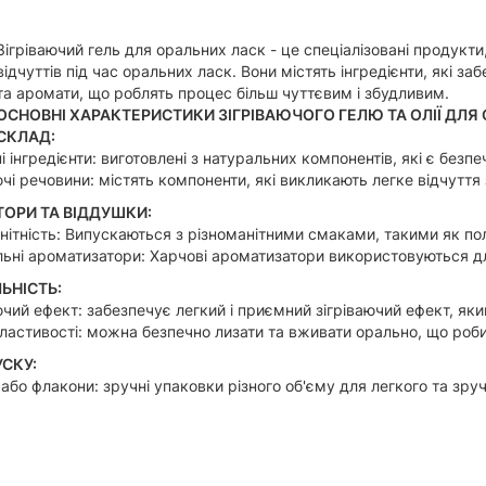
Зігріваючий гель для оральних ласк - це спеціалізовані продукти
відчуттів під час оральних ласк. Вони містять інгредієнти, які з
та аромати, що роблять процес більш чуттєвим і збудливим.
ОСНОВНІ ХАРАКТЕРИСТИКИ ЗІГРІВАЮЧОГО ГЕЛЮ ТА ОЛІЇ ДЛЯ
СКЛАД:
і інгредієнти: виготовлені з натуральних компонентів, які є безп
ючі речовини: містять компоненти, які викликають легке відчуття з
ОРИ ТА ВІДДУШКИ:
нітність: Випускаються з різноманітними смаками, такими як пол
ьні ароматизатори: Харчові ароматизатори використовуються д
ЬНІСТЬ:
ючий ефект: забезпечує легкий і приємний зігріваючий ефект, яки
 властивості: можна безпечно лизати та вживати орально, що роб
СКУ:
або флакони: зручні упаковки різного об'єму для легкого та зру