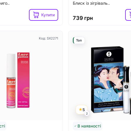
иго..
Блиск із зігріваль..
Купити
739 грн
Код: SX2271
Топ
5
2
сті
В наявності