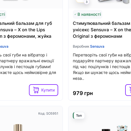
Хочу!
3
н
3599 грн
сті
В наявності
льний бальзам для губ
Стимулювальний бальзам 
nsuva – X on the Lips
унісекс Sensuva – X on the
se
m з феромонами, жуйка
Original з феромонами
mepads
nsuva
Виробник
Sensuva
 свої губи на вібратор і
Перетворіть свої губи на вібр
партнеру вражальні емоції
подаруйте партнеру вражаль
ілунків і пестощів губами!
під час поцілунків і пестощів
каєте щось неймовірне для
Якщо ви шукаєте щось нейм
неза..
Купити
979 грн
Код: SO5951
Топ