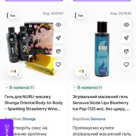
Код: SO2551
Код: SO7830
Топ
Топ
4
5
3
2
В наявності
В наявності
Гель для NURU-масажу
Зігрівальний масажний гель
Shunga Oriental Body-to-Body
Sensuva Sizzle Lips Blueberry
– Sparkling Strawberry Wine
Ice Pop (125 мл), без цукру,
плюс простирадло
їстівний
Виробник
Shunga
Виробник
Sensuva
Перетворіть секс на
Пропонуємо купити
Фільтр
справжню еротичну
зігрівальний масажний гель