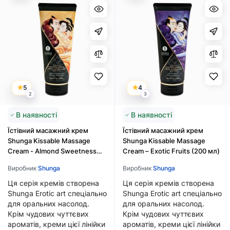
5
4
2
3
В наявності
В наявності
Їстівний масажний крем
Їстівний масажний крем
Shunga Kissable Massage
Shunga Kissable Massage
Cream - Almond Sweetness
Cream – Exotic Fruits (200 мл)
(200 мл)
Виробник
Shunga
Виробник
Shunga
Ця серія кремів створена
Ця серія кремів створена
Shunga Erotic art спеціально
Shunga Erotic art спеціально
для оральних насолод.
для оральних насолод.
Крім чудових чуттєвих
Крім чудових чуттєвих
ароматів, креми цієї лінійки
ароматів, креми цієї лінійки