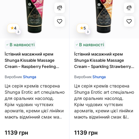
4
5
3
3
В наявності
В наявності
Їстівний масажний крем
Їстівний масажний крем
Shunga Kissable Massage
Shunga Kissable Massage
Cream – Raspberry Feeling
Cream – Sparkling Strawberry
(200 мл)
Wine (200 мл)
Виробник
Shunga
Виробник
Shunga
Ця серія кремів створена
Ця серія кремів створена
Shunga Erotic art спеціально
Shunga Erotic art спеціально
для оральних насолод.
для оральних насолод.
Крім чудових чуттєвих
Крім чудових чуттєвих
ароматів, креми цієї лінійки
ароматів, креми цієї лінійки
мають відмінний смак ма..
мають відмінний смак &l..
1139 грн
1139 грн