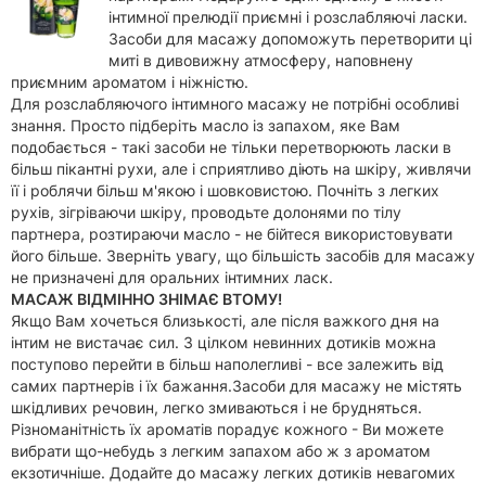
інтимної прелюдії приємні і розслабляючі ласки.
Засоби для масажу допоможуть перетворити ці
миті в дивовижну атмосферу, наповнену
приємним ароматом і ніжністю.
Для розслабляючого інтимного масажу не потрібні особливі
знання. Просто підберіть масло із запахом, яке Вам
подобається - такі засоби не тільки перетворюють ласки в
більш пікантні рухи, але і сприятливо діють на шкіру, живлячи
її і роблячи більш м'якою і шовковистою. Почніть з легких
рухів, зігріваючи шкіру, проводьте долонями по тілу
партнера, розтираючи масло - не бійтеся використовувати
його більше. Зверніть увагу, що більшість засобів для масажу
не призначені для оральних інтимних ласк.
МАСАЖ ВІДМІННО ЗНІМАЄ ВТОМУ!
Якщо Вам хочеться близькості, але після важкого дня на
інтим не вистачає сил. З цілком невинних дотиків можна
поступово перейти в більш наполегливі - все залежить від
самих партнерів і їх бажання.Засоби для масажу не містять
шкідливих речовин, легко змиваються і не брудняться.
Різноманітність їх ароматів порадує кожного - Ви можете
вибрати що-небудь з легким запахом або ж з ароматом
екзотичніше. Додайте до масажу легких дотиків невагомих