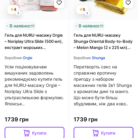
4
5
3
3
В наявності
В наявності
Гель для NURU-масажу Orgie
Гель для NURU-масажу
– Noriplay Ultra Slide (500 мл),
Shunga Oriental Body-to-Body
екстракт морських
– Melon Mango (2 x 225 мл)
водоростей, простирадло
плюс простирадло
Виробник
Orgie
Виробник
Shunga
Усім поціновувачам
Перетворіть секс на
вишуканих задоволень
справжню еротичну
рекомендуємо купити гель
пригоду з набором
для NURU-масажу Orgie –
масажних гелів 2в1 Shunga
Noriplay Ultra Slide з
з ароматом дині та манго.
ультраслизькою формулою.
Що може бути більш
Японськ..
збудливим, ніж два ковз..
1739 грн
1739 грн
Купити
Купити