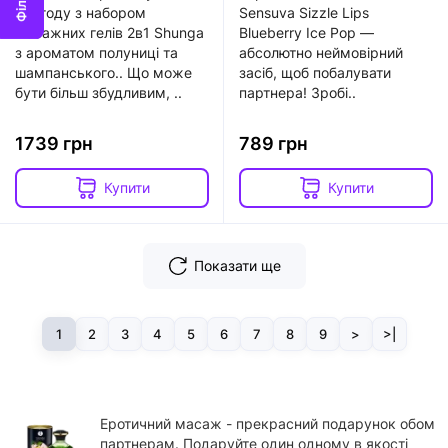
пригоду з набором
Sensuva Sizzle Lips
масажних гелів 2в1 Shunga
Blueberry Ice Pop —
з ароматом полуниці та
абсолютно неймовірний
шампанського.. Що може
засіб, щоб побалувати
бути більш збудливим, ..
партнера! Зробі..
1739 грн
789 грн
Купити
Купити
Показати ще
1
2
3
4
5
6
7
8
9
>
>|
Еротичний масаж - прекрасний подарунок обом
партнерам. Подаруйте один одному в якості