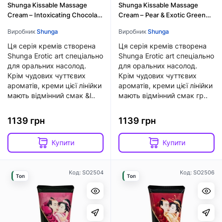
Shunga Kissable Massage
Shunga Kissable Massage
Cream – Intoxicating Chocolate
Cream – Pear & Exotic Green
(200 мл)
Tea (200 мл)
Виробник
Shunga
Виробник
Shunga
Ця серія кремів створена
Ця серія кремів створена
Shunga Erotic art спеціально
Shunga Erotic art спеціально
для оральних насолод.
для оральних насолод.
Крім чудових чуттєвих
Крім чудових чуттєвих
ароматів, креми цієї лінійки
ароматів, креми цієї лінійки
мають відмінний смак &l..
мають відмінний смак гр..
1139 грн
1139 грн
Купити
Купити
Код: SO2504
Код: SO2506
Топ
Топ