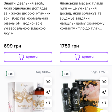
Знайти ідеальний засіб,
Японський масаж тілами
який одночасно доглядає
nuru — це унікальний
за ніжною шкірою інтимних
досвід, який зближує та
зон, зберігає нормальний
збуджує завдяки
рівень рН і водночас є
найщільнішому фізичному
універсальною змазкою,
контакту «тіло до тіла»...
яку м..
699 грн
1759 грн
Купити
Купити
Код: SX1528
Код: SO2553
Топ
Топ