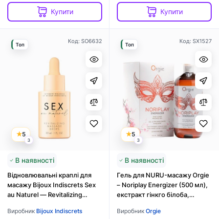
Купити
Купити
Код: SO6632
Код: SX1527
Топ
Топ
5
5
3
3
В наявності
В наявності
Відновлювальні краплі для
Гель для NURU-масажу Orgie
масажу Bijoux Indiscrets Sex
– Noriplay Energizer (500 мл),
au Naturel — Revitalizing
екстракт гінкго білоба,
Massage Drops
захисне простирадло
Виробник
Bijoux Indiscrets
Виробник
Orgie