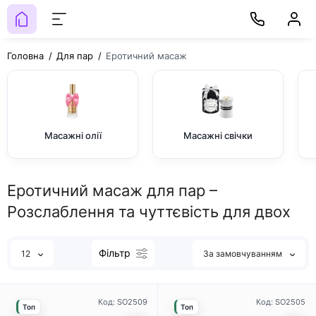
Головна
Для пар
Еротичний масаж
Масажні олії
Масажні свічки
Еротичний масаж для пар –
Розслаблення та чуттєвість для двох
Фільтр
12
За замовчуванням
Код: SO2509
Код: SO2505
Топ
Топ