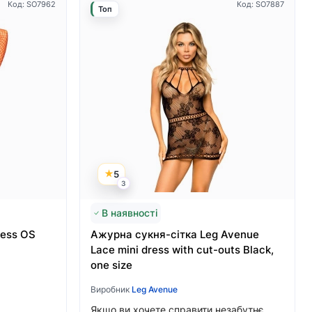
Код: SO7962
Код: SO7887
Топ
5
3
В наявності
ress OS
Ажурна сукня-сітка Leg Avenue
Lace mini dress with cut-outs Black,
one size
Виробник
Leg Avenue
Якщо ви хочете справити незабутнє