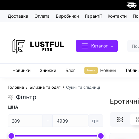
Доставка
Оплата
Виробники
Гарантії
Контакти
По
Каталог
Новинки
Знижки
Блог
Новини
Таблиц
News
Головна
Білизна та одяг
Сукні та спідниці
Фільтр
Еротичні
ЦІНА
-
грн