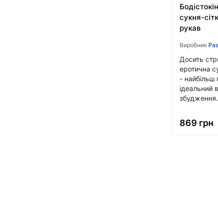
Бодістокін
сукня-сіт
рукав
Виробник
Pas
Досить стр
еротична с
- найбільш 
ідеальний в
збудження.
869 грн