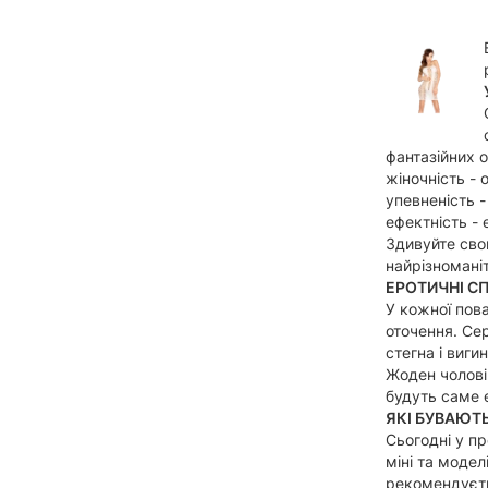
фантазійних 
жіночність -
упевненість -
ефектність - 
Здивуйте сво
найрізномані
ЕРОТИЧНІ С
У кожної пова
оточення. Се
стегна і виги
Жоден чоловік
будуть саме 
ЯКІ БУВАЮТЬ
Сьогодні у п
міні та модел
рекомендуєть