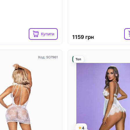
Код: SO1829
Топ
Купити
1159 грн
Код: SO7961
Топ
4
3
аявності
В наявності
 вібратор-кролик
Вібратор-кролик Fun Facto
Pro Plus G-Spot Rabbit,
black, 2 незалежні мотори
олик із вакуумом та
4,2 см
4