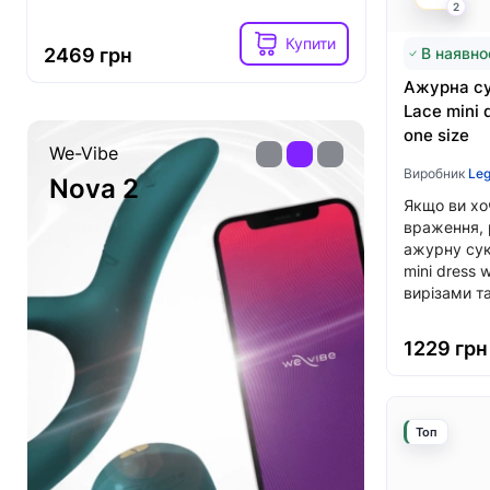
2
Купити
2469 грн
2599 гр
В наявно
Ажурна су
Lace mini 
one size
Womanizer
PS5 DualSen
Виробник
Leg
Premium 2
Sony ga
Якщо ви хо
враження,
ажурну сук
mini dress 
вирізами та
1229 грн
Топ