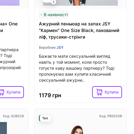
2
Купити
Купити
2039 грн
В наявності
іна» One
Ажурний пеньюар на запах JSY
ги
"Кармен" One Size Black, лакований
ліф, трусики-стрінги
Виробник
JSY
 партнера
? Тоді
Бажаєте мати сексуальний вигляд
ажурний
навіть у той момент, коли просто
івпрозорий
готуєте каву вашому партнеру? Тоді
пропонуємо вам купити класичний
сексуальний ажурни..
Купити
Купити
1179 грн
Код: SO8528
Код: PBS025B
Топ