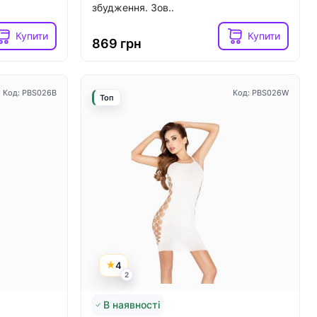
збудження. Зов..
Купити
Купити
869 грн
Код: PBS026B
Код: PBS026W
Топ
4
2
В наявності