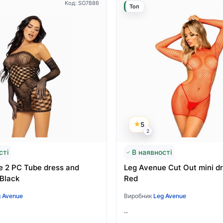
Код: SO7886
Топ
5
2
сті
В наявності
 2 PC Tube dress and
Leg Avenue Cut Out mini d
Black
Red
 Avenue
Виробник
Leg Avenue
..