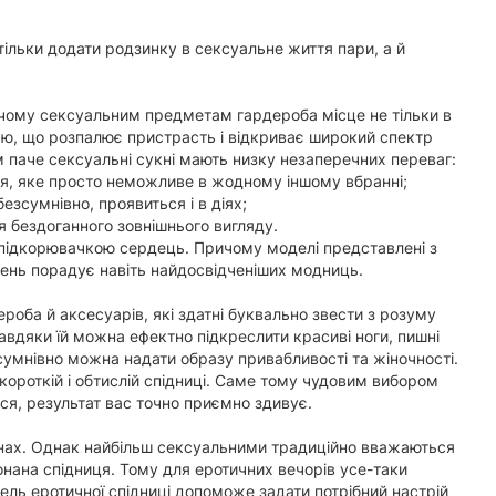
тільки додати родзинку в сексуальне життя пари, а й
ичому сексуальним предметам гардероба місце не тільки в
ю, що розпалює пристрасть і відкриває широкий спектр
м паче сексуальні сукні мають низку незаперечних переваг:
ня, яке просто неможливе в жодному іншому вбранні;
езсумнівно, проявиться і в діях;
я бездоганного зовнішнього вигляду.
и підкорювачкою сердець. Причому моделі представлені з
лень порадує навіть найдосвідченіших модниць.
роба й аксесуарів, які здатні буквально звести з розуму
авдяки їй можна ефектно підкреслити красиві ноги, пишні
зсумнівно можна надати образу привабливості та жіночності.
 короткій і обтислій спідниці. Саме тому чудовим вибором
ся, результат вас точно приємно здивує.
онах. Однак найбільш сексуальними традиційно вважаються
иконана спідниця. Тому для еротичних вечорів усе-таки
ель еротичної спідниці допоможе задати потрібний настрій