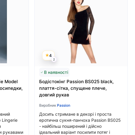
4
2
В наявності
ie Model
Бодістокінг Passion BS025 black,
лосипедки,
плаття-сітка, спущене плече,
довгий рукав
Виробник
Passion
овний
Досить стримане в декорі і проста
 Lingerie
еротична сукня-панчоха Passion BS025
з
- найбільш поширений і дійсно
ми рукавами
ідеальний варіант посилити потяг і