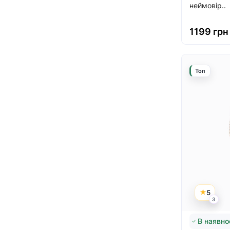
неймовір..
1199 грн
Топ
5
3
В наявно