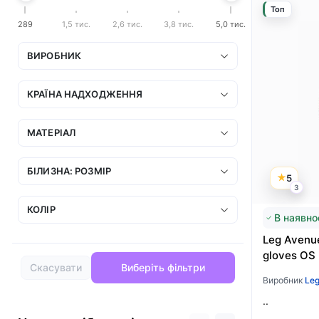
Топ
289
1,5 тис.
2,6 тис.
3,8 тис.
5,0 тис.
ВИРОБНИК
КРАЇНА НАДХОДЖЕННЯ
МАТЕРІАЛ
БІЛИЗНА: РОЗМІР
5
3
КОЛІР
В наявно
Leg Avenue
gloves OS 
Скасувати
Виберіть фільтри
Виробник
Leg
..