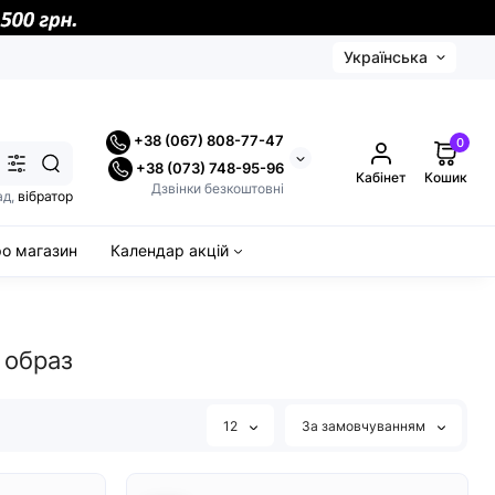
Українська
+38 (067) 808-77-47
0
+38 (073) 748-95-96
Кабінет
Кошик
Дзвінки безкоштовні
ад,
вібратор
ро магазин
Календар акцій
 образ
12
За замовчуванням