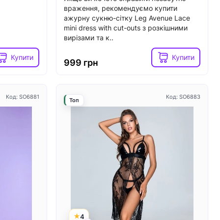
враження, рекомендуємо купити
ажурну сукню-сітку Leg Avenue Lace
mini dress with cut-outs з розкішними
Код: SX0931
вирізами та к..
Код: SX1218
Топ
Купити
Купити
999 грн
Код: SO6881
Код: SO6883
Топ
5
3
В наявності
ry MISS BI
Вібратор для клітора з перлинною
, діаметр
стимуляцією Satisfyer Exciterrr
Berry, 2 незалежні мотори
4