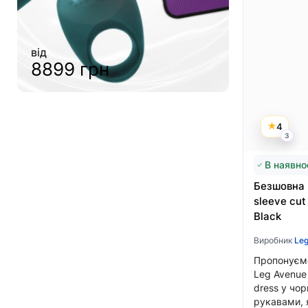
від
4999 грн
від
6999 грн
4
3
В наявно
Безшовна 
sleeve cut
Black
Виробник
Leg
Пропонуємо
Leg Avenue 
dress у чо
рукавами, 