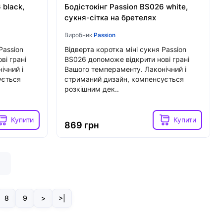
 black,
Бодістокінг Passion BS026 white,
сукня-сітка на бретелях
Виробник
Passion
Passion
Відверта коротка міні сукня Passion
ві грані
BS026 допоможе відкрити нові грані
ічний і
Вашого темпераменту. Лаконічний і
ується
стриманий дизайн, компенсується
розкішним дек..
Купити
Купити
869 грн
8
9
>
>|