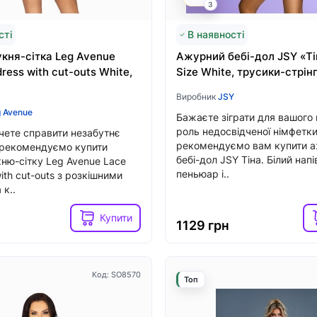
3
Хочу!
н
сті
3599 грн
В наявності
кня-сітка Leg Avenue
Ажурний бебі-дол JSY «Т
dress with cut-outs White,
Size White, трусики-стрін
Виробник
JSY
se
 Avenue
Бажаєте зіграти для вашого
mepads
роль недосвідченої німфетки
чете справити незабутнє
рекомендуємо вам купити 
 рекомендуємо купити
бебі-дол JSY Тіна. Білий нап
ню-сітку Leg Avenue Lace
пеньюар і..
with cut-outs з розкішними
 к..
Купити
1129 грн
Код: SO8570
Топ