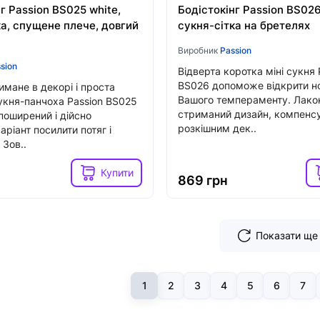
г Passion BS025 white,
Бодістокінг Passion BS026
ка, спущене плече, довгий
сукня-сітка на бретелях
Виробник
Passion
sion
Відверта коротка міні сукня 
BS026 допоможе відкрити но
имане в декорі і проста
Вашого темпераменту. Лакон
укня-панчоха Passion BS025
стриманий дизайн, компенс
поширений і дійсно
розкішним дек..
аріант посилити потяг і
 Зов..
Купити
869 грн
Показати ще
1
2
3
4
5
6
7