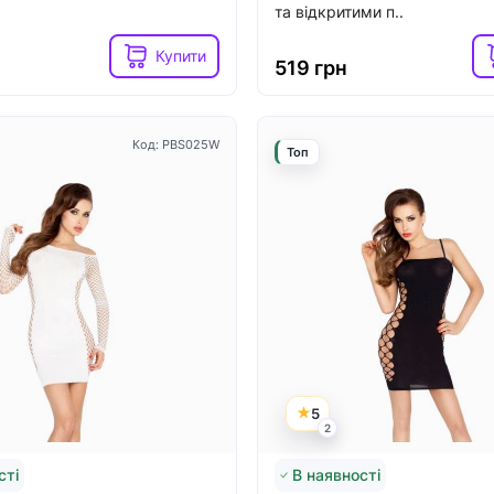
та відкритими п..
Купити
519 грн
Код: PBS025W
Топ
5
2
сті
В наявності