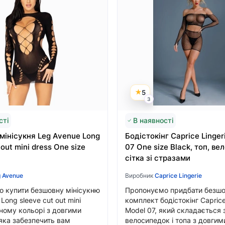
5
3
сті
В наявності
мінісукня Leg Avenue Long
Бодістокінг Caprice Linger
 out mini dress One size
07 One size Black, топ, ве
сітка зі стразами
 Avenue
Виробник
Caprice Lingerie
 купити безшовну мінісукню
Пропонуємо придбати безш
Long sleeve cut out mini
комплект бодістокінг Caprice
рному кольорі з довгими
Model 07, який складається 
яка забезпечить вам
велосипедок і топа з довги