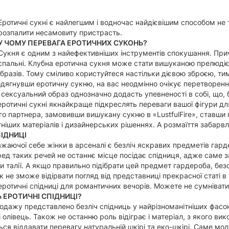
Еротичні сукні є найлегшим і водночас найдієвішим способом не 
розпалити несамовиту пристрасть.
У ЧОМУ ПЕРЕВАГА ЕРОТИЧНИХ СУКОНЬ?
Сукня є одним з найефективніших інструментів спокушання. Пр
спальні. Клубна еротична сукня може стати вишуканою прелюдіє
образів. Тому сміливо користуйтеся настільки дієвою зброєю, ти
 одягнувши еротичну сукню, на вас неодмінно очікує перетворен
 сексуальний образ однозначно додасть упевненості в собі, що, б
еротичні сукні якнайкраще підкреслять переваги вашої фігури дл
го партнера, замовивши вишукану сукню в «LustfulFire», ставш
тніших матеріалів і дизайнерських рішеннях. А розмаїття забарв
ПІДНИЦІ
жаючої себе жінки в арсеналі є безліч яскравих предметів гарде
ред таких речей не останнє місце посідає спідниця, адже саме з
ни талії. А якщо правильно підібрати цей предмет гардероба, бе
 не зможе відірвати погляд від представниці прекрасної статі в
еротичні спідниці для романтичних вечорів. Можете не сумнівати
 ЕРОТИЧНІ СПІДНИЦІ?
родажу представлено безліч спідниць у найрізноманітніших фас
і олівець. Також не останню роль відіграє і матеріал, з якого в
ся віддавати перевагу натуральній шкірі та еко-шкірі. Саме мод