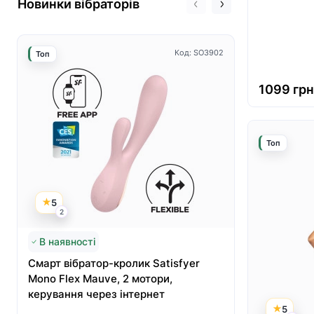
Новинки вібраторів
Код: SO3902
Топ
Топ
1099 грн
Топ
5
5
2
3
В наявності
Немає в н
Смарт вібратор-кролик Satisfyer
Вакуумний
Mono Flex Mauve, 2 мотори,
Satisfyer 
керування через інтернет
перший кр
вібрацією
5