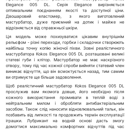
Elegance 005 DL. Серія Elegance вирізняється
оптимальним поєднанням якості та доступної ціни.
Двошаровий еластомер, з якого виготовлений
мастурбатор, дуже приємний на дотик і майже не
відрізняється від справжньої шкіри.
Ця модель може похизуватися цікавим внутрішнім
рельєфом - різні переходи, горбки і складочки створюють
найбільш точну копію жіночої піхви. Зовні реалістичного
мастурбатора Kokos Elegance 005 DL розташовані великі
статеві губи і клітор. Мастурбатор не має наскрізного
отвору, тому під час кожної спроби вийняти статевий член
виникає відчуття, що він всмоктується назад, тим самим
ви отримуєте ще більше задоволення.
Щоб реалістичний мастурбатор Kokos Elegance 005 DL
прослужив вам якомога довше, його необхідно після
кожного використання промивати в теплій воді з
нейтральним милом і обробляти антибактеріальним
засобом. Також слід наносити відновлювальний тальк, він
позбавить від липкості та продовжить термін експлуатації
іграшки. Лубрикант на водній основі дасть змогу
домогтися максимально комфортних відчуттів під час