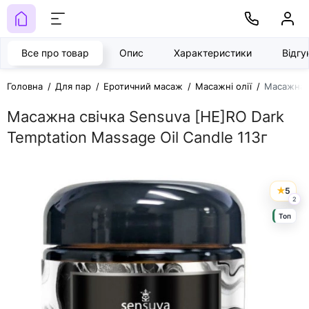
Все про товар
Опис
Характеристики
Відг
Головна
Для пар
Еротичний масаж
Масажні олії
Масажна с
Масажна свічка Sensuva [HE]RO Dark
Temptation Massage Oil Candle 113г
5
2
Топ