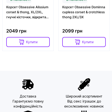
Корсет Obsessive Alissium
Корсет Obsessive Dominna
corset & thong, XL/2XL,
cupless corset & crotchless
гнучкі кісточки, відкрита
thong 2XL/3X
спина, стрінги в комплек
2049 грн
2099 грн
Купити
Купити
Доставка
Широкий асортимент
Гарантуємо повну
Від секс іграшок до
конфіденційність
ексклюзивних новинок