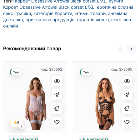
Теги:
Корсет Obsessive Arrowel Black corset L/XL
,
купити
Корсет Obsessive Arrowel Black corset L/XL
,
еротична білизна
,
секс іграшки
,
категорія Корсети
,
інтимні товари
,
анонімна
доставка
,
оригінальна продукція
,
гарантія якості
,
секс шоп
онлайн
Рекомендований товар
Код: SX0602
Код: SX3565
Топ
Топ
5
3
В наявності
В наявності